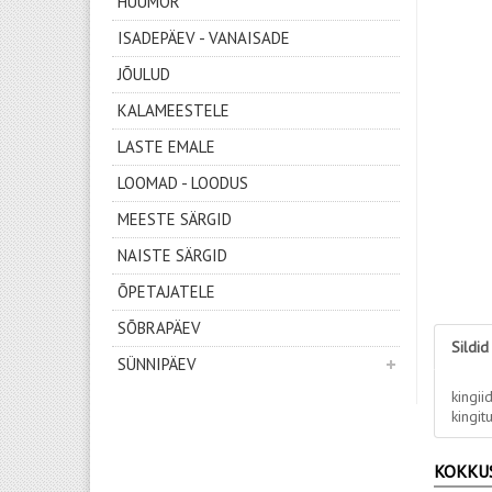
HUUMOR
ISADEPÄEV - VANAISADE
JÕULUD
KALAMEESTELE
LASTE EMALE
LOOMAD - LOODUS
MEESTE SÄRGID
NAISTE SÄRGID
ÕPETAJATELE
SÕBRAPÄEV
Sildid
SÜNNIPÄEV
kingii
kingit
KOKKU