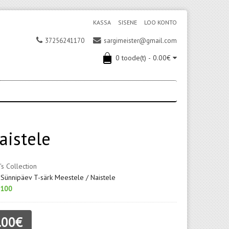
KASSA
SISENE
LOO KONTO
37256241170
sargimeister@gmail.com
0 toode(t) - 0.00€
aistele
's Collection
 Sünnipäev T-särk Meestele / Naistele
100
.00€