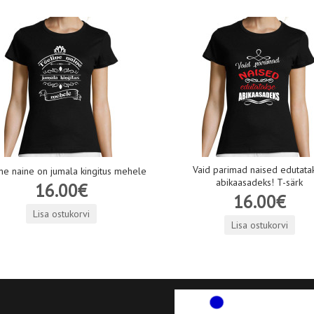
Vaid parimad naised edutata
ne naine on jumala kingitus mehele
abikaasadeks! T-särk
16.00€
16.00€
Lisa ostukorvi
Lisa ostukorvi