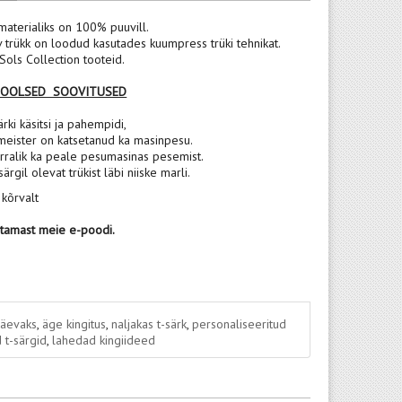
materialiks on 100% puuvill.
v trükk on loodud kasutades kuumpress trüki tehnikat.
ols Collection tooteid.
POOLSED SOOVITUSED
rki käsitsi ja pahempidi,
meister on katsetanud ka masinpesu.
rralik ka peale pesumasinas pesemist.
 särgil olevat trükist läbi niiske marli.
 kõrvalt
stamast meie e-poodi.
päevaks
,
äge kingitus
,
naljakas t-särk
,
personaliseeritud
 t-särgid
,
lahedad kingiideed