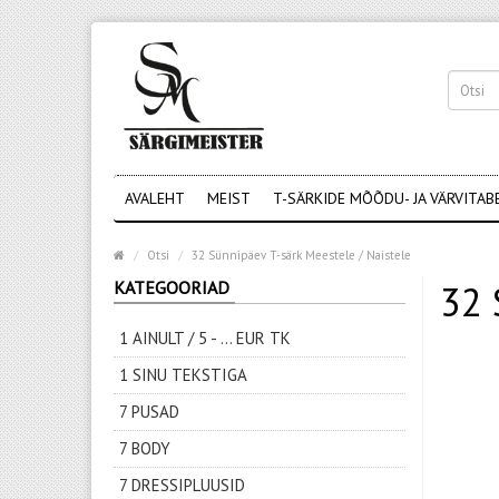
AVALEHT
MEIST
T-SÄRKIDE MÕÕDU- JA VÄRVITAB
Otsi
32 Sünnipäev T-särk Meestele / Naistele
KATEGOORIAD
32 
1 AINULT / 5 - ... EUR TK
1 SINU TEKSTIGA
7 PUSAD
7 BODY
7 DRESSIPLUUSID