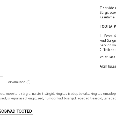
T-särkide 
Särgil ole
Kasutame S
TOOTJA 
1. Pesta sä
kuid Särgi
Särk on ko
2. Triikida
Või trükise
Aitäh küla
Arvamused (0)
dee
,
meeste t-särgid
,
naiste t-särgid
,
kingitus isadepäevaks
,
kingitus emade
used
,
isikupärased kingitused
,
humoorikad t-särgid
,
ägedad t-särgid
,
lahedad
SOBIVAD TOOTED