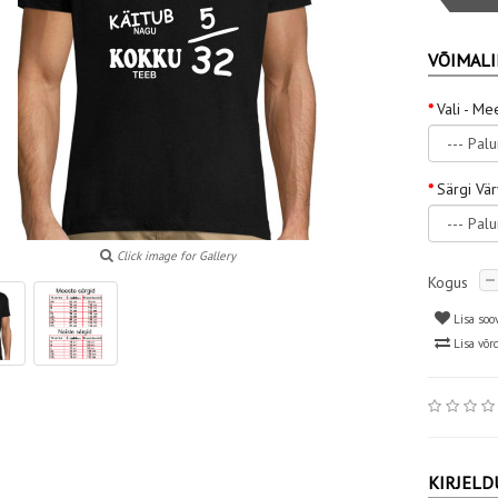
VÕIMALI
Vali - Me
Särgi Vä
Click image for Gallery
Kogus
Lisa soo
Lisa võr
KIRJELD