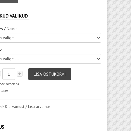
KUD VALIKUD
es / Naine
rv
LISA OSTUKORVI
vide nimekirja
dlusse
0 arvamust
/
Lisa arvamus
US