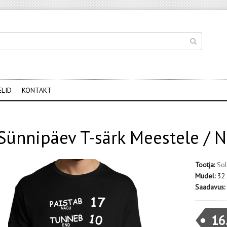
ELID
KONTAKT
Sünnipäev T-särk Meestele / N
Tootja:
Sol
Mudel:
32
Saadavus:
16