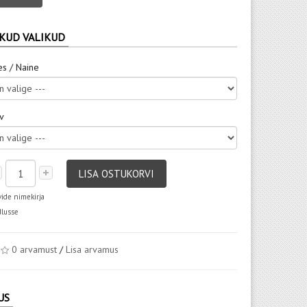
KUD VALIKUD
es / Naine
rv
LISA OSTUKORVI
vide nimekirja
dlusse
0 arvamust
/
Lisa arvamus
US