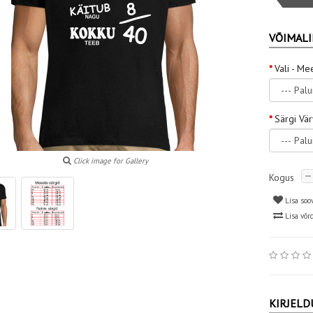
VÕIMALI
Vali - Me
Särgi Vä
Click image for Gallery
Kogus
Lisa soo
Lisa võr
KIRJELD