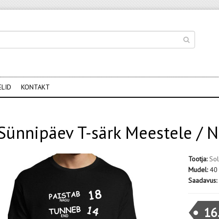
ELID
KONTAKT
Sünnipäev T-särk Meestele / N
Tootja:
Sol
Mudel:
40
Saadavus:
16