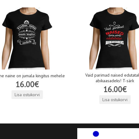
Vaid parimad naised edutata
ne naine on jumala kingitus mehele
abikaasadeks! T-särk
16.00€
16.00€
Lisa ostukorvi
Lisa ostukorvi