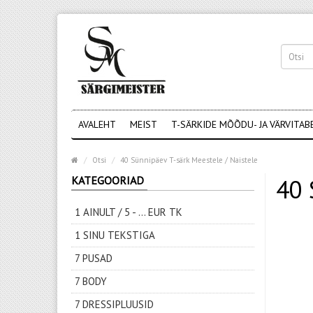
AVALEHT
MEIST
T-SÄRKIDE MÕÕDU- JA VÄRVITAB
Otsi
40 Sünnipäev T-särk Meestele / Naistele
KATEGOORIAD
40 
1 AINULT / 5 - ... EUR TK
1 SINU TEKSTIGA
7 PUSAD
7 BODY
7 DRESSIPLUUSID