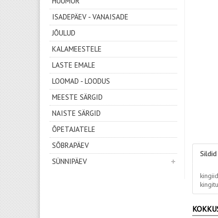
HUUMOR
ISADEPÄEV - VANAISADE
JÕULUD
KALAMEESTELE
LASTE EMALE
LOOMAD - LOODUS
MEESTE SÄRGID
NAISTE SÄRGID
ÕPETAJATELE
SÕBRAPÄEV
Sildid
SÜNNIPÄEV
kingii
kingit
KOKKU