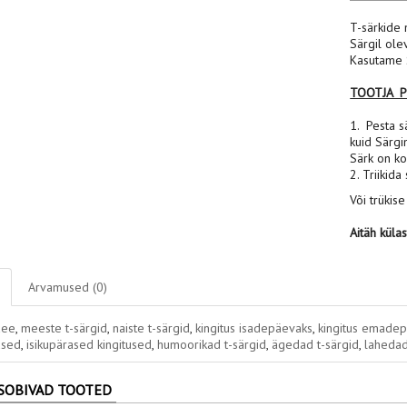
T-särkide 
Särgil ole
Kasutame S
TOOTJA 
1. Pesta sä
kuid Särgi
Särk on ko
2. Triikida
Või trükise
Aitäh küla
Arvamused (0)
dee
,
meeste t-särgid
,
naiste t-särgid
,
kingitus isadepäevaks
,
kingitus emade
used
,
isikupärased kingitused
,
humoorikad t-särgid
,
ägedad t-särgid
,
lahedad
SOBIVAD TOOTED