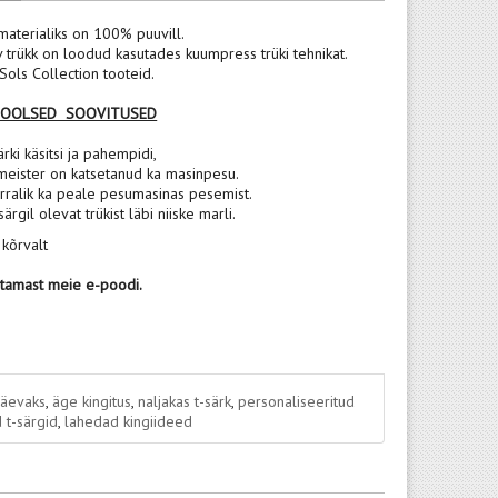
materialiks on 100% puuvill.
v trükk on loodud kasutades kuumpress trüki tehnikat.
ols Collection tooteid.
POOLSED SOOVITUSED
rki käsitsi ja pahempidi,
meister on katsetanud ka masinpesu.
rralik ka peale pesumasinas pesemist.
 särgil olevat trükist läbi niiske marli.
 kõrvalt
stamast meie e-poodi.
päevaks
,
äge kingitus
,
naljakas t-särk
,
personaliseeritud
 t-särgid
,
lahedad kingiideed