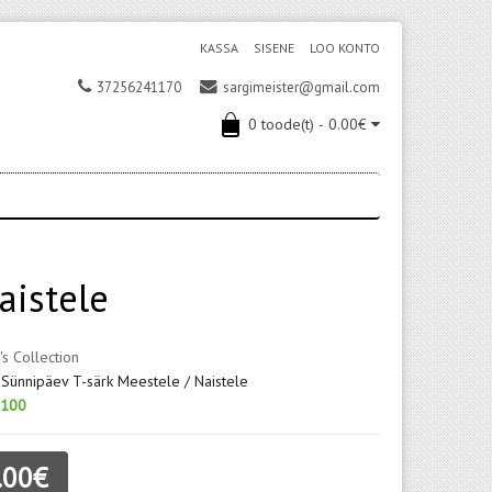
KASSA
SISENE
LOO KONTO
37256241170
sargimeister@gmail.com
0 toode(t) - 0.00€
aistele
's Collection
 Sünnipäev T-särk Meestele / Naistele
100
.00€