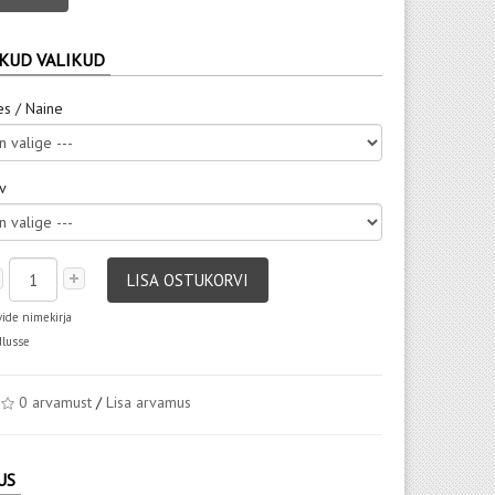
KUD VALIKUD
es / Naine
rv
LISA OSTUKORVI
vide nimekirja
dlusse
0 arvamust
/
Lisa arvamus
US