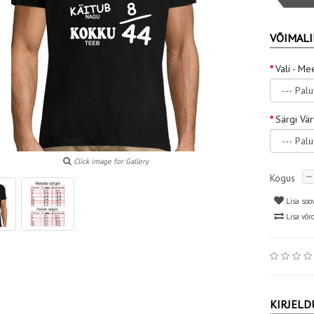
VÕIMALI
Vali - Me
Särgi Vä
Click image for Gallery
Kogus
Lisa soo
Lisa võr
KIRJELD