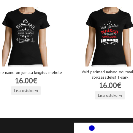
Vaid parimad naised edutata
ne naine on jumala kingitus mehele
abikaasadeks! T-särk
16.00€
16.00€
Lisa ostukorvi
Lisa ostukorvi