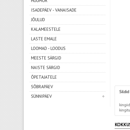
HUUMOR
ISADEPÄEV - VANAISADE
JÕULUD
KALAMEESTELE
LASTE EMALE
LOOMAD - LOODUS
MEESTE SÄRGID
NAISTE SÄRGID
ÕPETAJATELE
SÕBRAPÄEV
Sildid
SÜNNIPÄEV
kingii
kingit
KOKKU