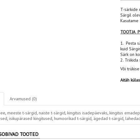
T-särkide 
Särgil ole
Kasutame S
TOOTJA 
1. Pesta sä
kuid Särgi
Särk on ko
2. Triikida
Või trükise
Aitäh küla
Arvamused (0)
dee
,
meeste t-särgid
,
naiste t-särgid
,
kingitus isadepäevaks
,
kingitus emade
used
,
isikupärased kingitused
,
humoorikad t-särgid
,
ägedad t-särgid
,
lahedad
SOBIVAD TOOTED