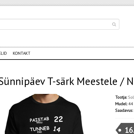
ELID
KONTAKT
Sünnipäev T-särk Meestele / N
Tootja:
Sol
Mudel:
44
Saadavus:
16