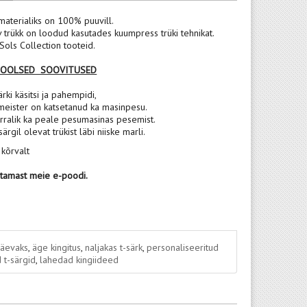
materialiks on 100% puuvill.
v trükk on loodud kasutades kuumpress trüki tehnikat.
ols Collection tooteid.
POOLSED SOOVITUSED
rki käsitsi ja pahempidi,
meister on katsetanud ka masinpesu.
rralik ka peale pesumasinas pesemist.
 särgil olevat trükist läbi niiske marli.
 kõrvalt
stamast meie e-poodi.
päevaks
,
äge kingitus
,
naljakas t-särk
,
personaliseeritud
 t-särgid
,
lahedad kingiideed