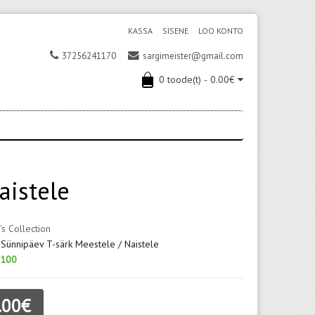
KASSA
SISENE
LOO KONTO
37256241170
sargimeister@gmail.com
0 toode(t) - 0.00€
aistele
's Collection
 Sünnipäev T-särk Meestele / Naistele
100
.00€