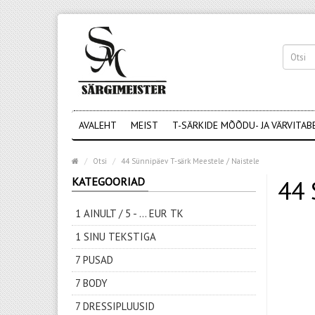
AVALEHT
MEIST
T-SÄRKIDE MÕÕDU- JA VÄRVITAB
Otsi
44 Sünnipäev T-särk Meestele / Naistele
KATEGOORIAD
44 
1 AINULT / 5 - ... EUR TK
1 SINU TEKSTIGA
7 PUSAD
7 BODY
7 DRESSIPLUUSID