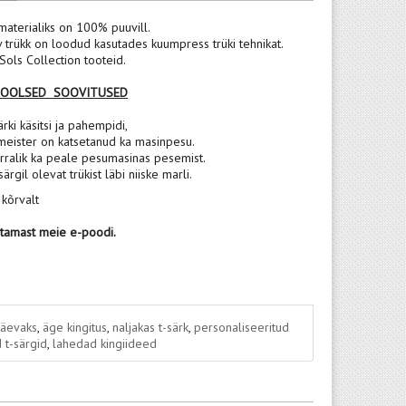
materialiks on 100% puuvill.
v trükk on loodud kasutades kuumpress trüki tehnikat.
ols Collection tooteid.
POOLSED SOOVITUSED
rki käsitsi ja pahempidi,
meister on katsetanud ka masinpesu.
rralik ka peale pesumasinas pesemist.
 särgil olevat trükist läbi niiske marli.
 kõrvalt
stamast meie e-poodi.
päevaks
,
äge kingitus
,
naljakas t-särk
,
personaliseeritud
 t-särgid
,
lahedad kingiideed