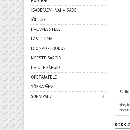
HUUMOR
ISADEPÄEV - VANAISADE
JÕULUD
KALAMEESTELE
LASTE EMALE
LOOMAD - LOODUS
MEESTE SÄRGID
NAISTE SÄRGID
ÕPETAJATELE
SÕBRAPÄEV
Sildid
SÜNNIPÄEV
kingii
kingit
KOKKU