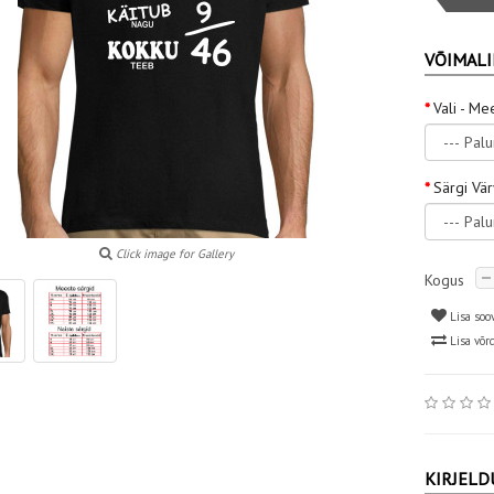
VÕIMALI
Vali - Me
Särgi Vä
Click image for Gallery
Kogus
Lisa soo
Lisa võr
KIRJELD