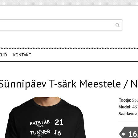
ELID
KONTAKT
Sünnipäev T-särk Meestele / N
Tootja:
Sol
Mudel:
46
Saadavus:
16