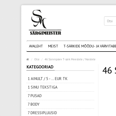
AVALEHT
MEIST
T-SÄRKIDE MÕÕDU- JA VÄRVITAB
Otsi
46 Sünnipäev T-särk Meestele / Naistele
KATEGOORIAD
46 
1 AINULT / 5 - ... EUR TK
1 SINU TEKSTIGA
7 PUSAD
7 BODY
7 DRESSIPLUUSID