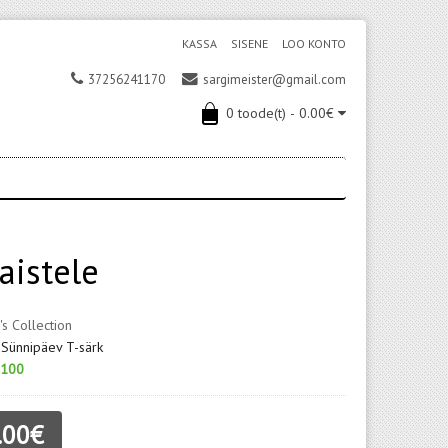
KASSA
SISENE
LOO KONTO
37256241170
sargimeister@gmail.com
0 toode(t) - 0.00€
aistele
's Collection
 Sünnipäev T-särk
100
.00€