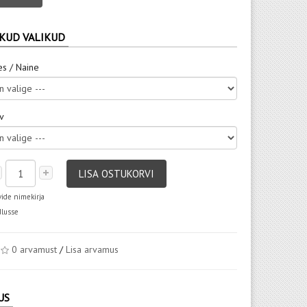
KUD VALIKUD
es / Naine
rv
LISA OSTUKORVI
vide nimekirja
dlusse
0 arvamust
/
Lisa arvamus
US