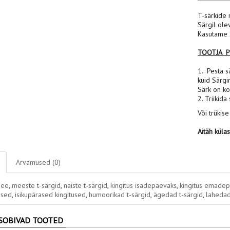
T-särkide 
Särgil ole
Kasutame S
TOOTJA 
1. Pesta sä
kuid Särgi
Särk on ko
2. Triikida
Või trükise
Aitäh küla
Arvamused (0)
dee
,
meeste t-särgid
,
naiste t-särgid
,
kingitus isadepäevaks
,
kingitus emade
used
,
isikupärased kingitused
,
humoorikad t-särgid
,
ägedad t-särgid
,
lahedad
SOBIVAD TOOTED