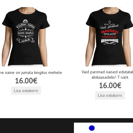
Vaid parimad naised edutata
ne naine on jumala kingitus mehele
abikaasadeks! T-särk
16.00€
16.00€
Lisa ostukorvi
Lisa ostukorvi