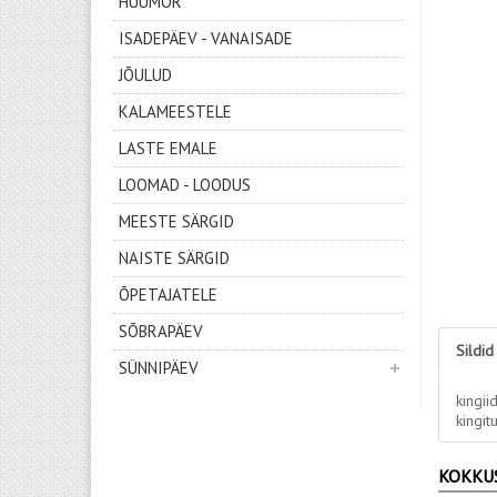
HUUMOR
ISADEPÄEV - VANAISADE
JÕULUD
KALAMEESTELE
LASTE EMALE
LOOMAD - LOODUS
MEESTE SÄRGID
NAISTE SÄRGID
ÕPETAJATELE
SÕBRAPÄEV
Sildid
SÜNNIPÄEV
kingii
kingit
KOKKU