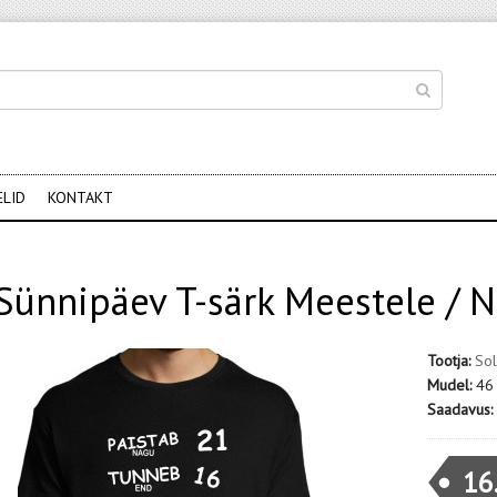
ELID
KONTAKT
Sünnipäev T-särk Meestele / N
Tootja:
Sol
Mudel:
46
Saadavus:
16