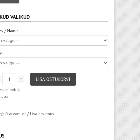
KUD VALIKUD
es / Naine
rv
LISA OSTUKORVI
vide nimekirja
dlusse
0 arvamust
/
Lisa arvamus
US