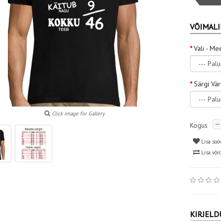
VÕIMALI
Vali - Me
Särgi Vä
Click image for Gallery
Kogus
Lisa soo
Lisa võr
KIRJELD