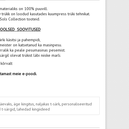
materialiks on 100% puuvill.
v trükk on loodud kasutades kuumpress trüki tehnikat.
ols Collection tooteid.
POOLSED SOOVITUSED
rki käsitsi ja pahempidi,
meister on katsetanud ka masinpesu.
rralik ka peale pesumasinas pesemist.
 särgil olevat trükist läbi niiske marli.
 kõrvalt
stamast meie e-poodi.
päevaks
,
äge kingitus
,
naljakas t-särk
,
personaliseeritud
 t-särgid
,
lahedad kingiideed