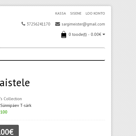
KASSA
SISENE
LOO KONTO
37256241170
sargimeister@gmail.com
0 toode(t) - 0.00€
aistele
's Collection
 Sünnipäev T-särk
100
.00€