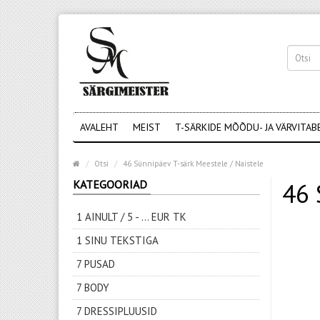
AVALEHT
MEIST
T-SÄRKIDE MÕÕDU- JA VÄRVITAB
Otsi
46 Sünnipäev T-särk Meestele / Naistele
KATEGOORIAD
46 
1 AINULT / 5 - ... EUR TK
1 SINU TEKSTIGA
7 PUSAD
7 BODY
7 DRESSIPLUUSID