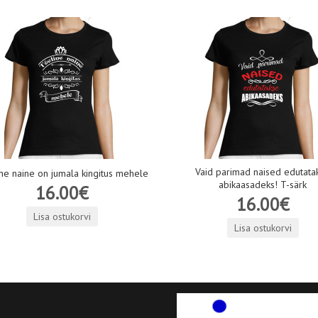
Vaid parimad naised edutata
ne naine on jumala kingitus mehele
abikaasadeks! T-särk
16.00€
16.00€
Lisa ostukorvi
Lisa ostukorvi