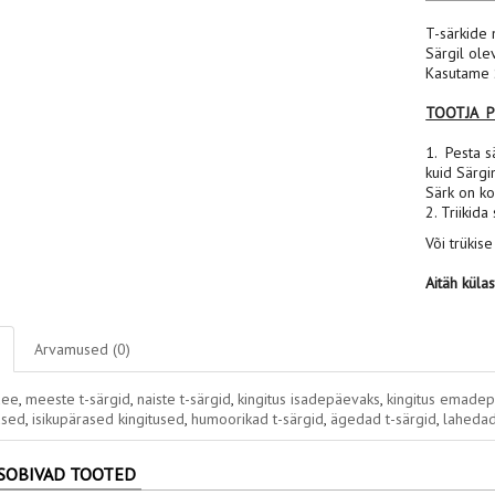
T-särkide 
Särgil ole
Kasutame S
TOOTJA 
1. Pesta sä
kuid Särgi
Särk on ko
2. Triikida
Või trükise
Aitäh küla
Arvamused (0)
dee
,
meeste t-särgid
,
naiste t-särgid
,
kingitus isadepäevaks
,
kingitus emade
used
,
isikupärased kingitused
,
humoorikad t-särgid
,
ägedad t-särgid
,
lahedad
SOBIVAD TOOTED