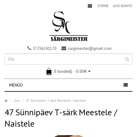
SISENE
LOO KONTO
37256241170
sargimeister@gmail.com
0 toode(t) - 0.00€
MENÜÜ
Otsi
47 Sünnipäev T-särk Meestele / Naistele
47 Sünnipäev T-särk Meestele /
Naistele