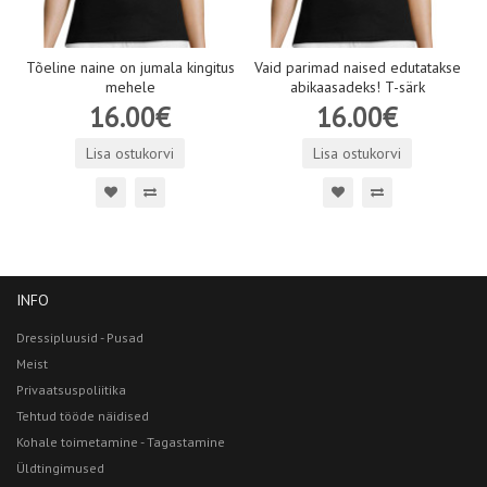
Tõeline naine on jumala kingitus
Vaid parimad naised edutatakse
mehele
abikaasadeks! T-särk
16.00€
16.00€
Lisa ostukorvi
Lisa ostukorvi
INFO
Dressipluusid - Pusad
Meist
Privaatsuspoliitika
Tehtud tööde näidised
Kohale toimetamine - Tagastamine
Üldtingimused