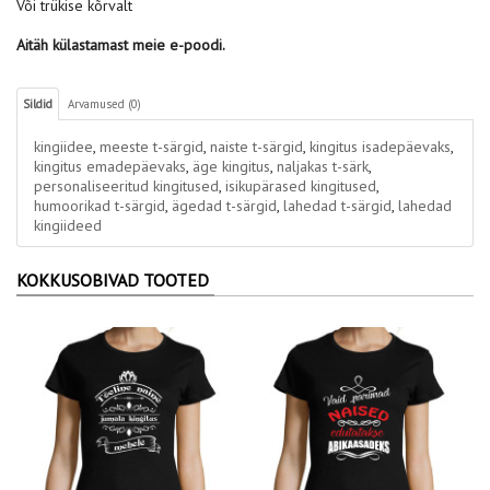
Või trükise kõrvalt
Aitäh külastamast meie e-poodi.
Sildid
Arvamused (0)
kingiidee
,
meeste t-särgid
,
naiste t-särgid
,
kingitus isadepäevaks
,
kingitus emadepäevaks
,
äge kingitus
,
naljakas t-särk
,
personaliseeritud kingitused
,
isikupärased kingitused
,
humoorikad t-särgid
,
ägedad t-särgid
,
lahedad t-särgid
,
lahedad
kingiideed
KOKKUSOBIVAD TOOTED