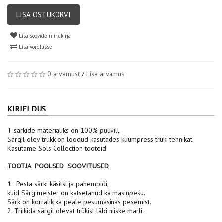
LISA OSTUKORVI
Lisa soovide nimekirja
Lisa võrdlusse
0 arvamust
/
Lisa arvamus
KIRJELDUS
T-särkide materialiks on 100% puuvill.
Särgil olev trükk on loodud kasutades kuumpress trüki tehnikat.
Kasutame Sols Collection tooteid.
TOOTJA POOLSED SOOVITUSED
1. Pesta särki käsitsi ja pahempidi,
kuid Särgimeister on katsetanud ka masinpesu.
Särk on korralik ka peale pesumasinas pesemist.
2. Triikida särgil olevat trükist läbi niiske marli.