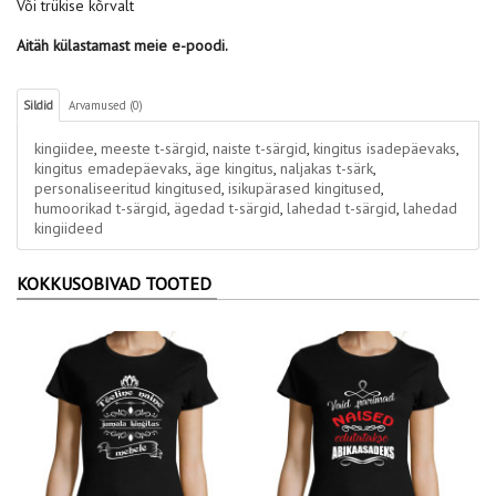
Või trükise kõrvalt
Aitäh külastamast meie e-poodi.
Sildid
Arvamused (0)
kingiidee
,
meeste t-särgid
,
naiste t-särgid
,
kingitus isadepäevaks
,
kingitus emadepäevaks
,
äge kingitus
,
naljakas t-särk
,
personaliseeritud kingitused
,
isikupärased kingitused
,
humoorikad t-särgid
,
ägedad t-särgid
,
lahedad t-särgid
,
lahedad
kingiideed
KOKKUSOBIVAD TOOTED