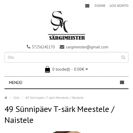
SISENE
LOO KONTO
37256241170
sargimeister@gmail.com
0 toode(t) - 0.00€
MENÜÜ
Otsi
49 Sünnipäev T-särk Meestele / Naistele
49 Sünnipäev T-särk Meestele /
Naistele