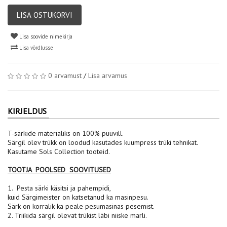
LISA OSTUKORVI
Lisa soovide nimekirja
Lisa võrdlusse
0 arvamust
/
Lisa arvamus
KIRJELDUS
T-särkide materialiks on 100% puuvill.
Särgil olev trükk on loodud kasutades kuumpress trüki tehnikat.
Kasutame Sols Collection tooteid.
TOOTJA POOLSED SOOVITUSED
1. Pesta särki käsitsi ja pahempidi,
kuid Särgimeister on katsetanud ka masinpesu.
Särk on korralik ka peale pesumasinas pesemist.
2. Triikida särgil olevat trükist läbi niiske marli.