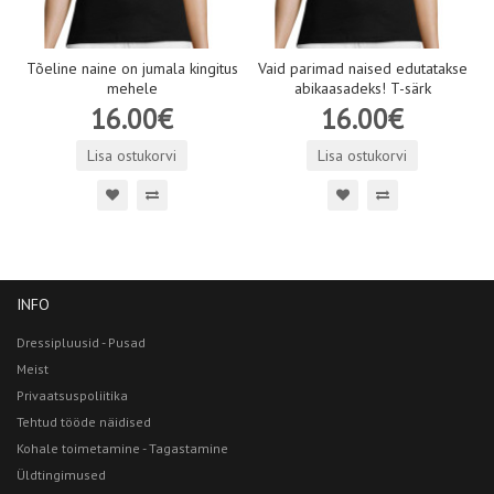
Tõeline naine on jumala kingitus
Vaid parimad naised edutatakse
mehele
abikaasadeks! T-särk
16.00€
16.00€
Lisa ostukorvi
Lisa ostukorvi
INFO
Dressipluusid - Pusad
Meist
Privaatsuspoliitika
Tehtud tööde näidised
Kohale toimetamine - Tagastamine
Üldtingimused