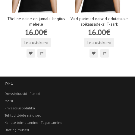
Tõeline naine on jumala kingitus
Vaid parimad naised edutatakse
mehele
abikaasadeks! T-särk
16.00€
16.00€
Lisa ostukorvi
Lisa ostukorvi
INFO
Dressipluusid - Pusad
Meist
Privaatsuspoliitika
Tehtud tööde näidised
Kohale toimetamine - Tagastamine
Üldtingimused