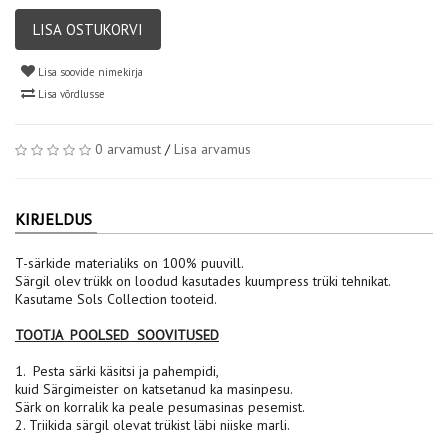
LISA OSTUKORVI
Lisa soovide nimekirja
Lisa võrdlusse
0 arvamust
/
Lisa arvamus
KIRJELDUS
T-särkide materialiks on 100% puuvill.
Särgil olev trükk on loodud kasutades kuumpress trüki tehnikat.
Kasutame Sols Collection tooteid.
TOOTJA POOLSED SOOVITUSED
1. Pesta särki käsitsi ja pahempidi,
kuid Särgimeister on katsetanud ka masinpesu.
Särk on korralik ka peale pesumasinas pesemist.
2. Triikida särgil olevat trükist läbi niiske marli.