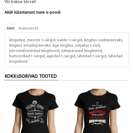
Või trükise kõrvalt
Aitäh külastamast meie e-poodi.
Sildid
Arvamused (0)
kingiidee
,
meeste t-särgid
,
naiste t-särgid
,
kingitus isadepäevaks
,
kingitus emadepäevaks
,
äge kingitus
,
naljakas t-särk
,
personaliseeritud kingitused
,
isikupärased kingitused
,
humoorikad t-särgid
,
ägedad t-särgid
,
lahedad t-särgid
,
lahedad
kingiideed
KOKKUSOBIVAD TOOTED