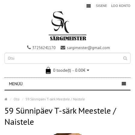
SISENE
LOO KONTO
37256241170
sargimeister@gmail.com
0 toode(t) - 0.00€
MENÜÜ
Otsi
59 Sünnipäev T-särk Meestele / Naistele
59 Sünnipäev T-särk Meestele /
Naistele