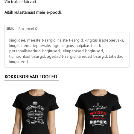
Või trükise kõrvalt
Aitäh külastamast meie e-poodi.
Sildid
Arvamused (0)
kingiidee
,
meeste t-särgid
,
naiste t-särgid
,
kingitus isadepäevaks
,
kingitus emadepäevaks
,
äge kingitus
,
naljakas t-särk
,
personaliseeritud kingitused
,
isikupärased kingitused
,
humoorikad t-särgid
,
ägedad t-särgid
,
lahedad t-särgid
,
lahedad
kingiideed
KOKKUSOBIVAD TOOTED