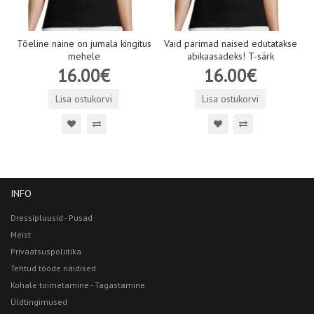
Tõeline naine on jumala kingitus
Vaid parimad naised edutatakse
mehele
abikaasadeks! T-särk
16.00€
16.00€
Lisa ostukorvi
Lisa ostukorvi
INFO
Dressipluusid - Pusad
Meist
Privaatsuspoliitika
Tehtud tööde näidised
Kohale toimetamine - Tagastamine
Üldtingimused