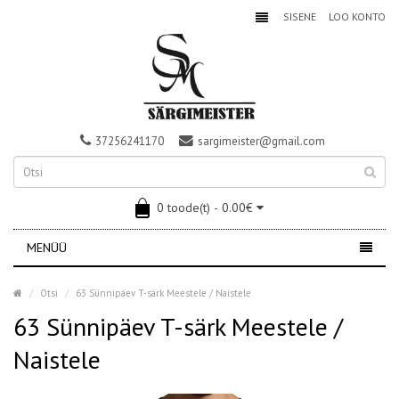
SISENE
LOO KONTO
37256241170
sargimeister@gmail.com
0 toode(t) - 0.00€
MENÜÜ
Otsi
63 Sünnipäev T-särk Meestele / Naistele
63 Sünnipäev T-särk Meestele /
Naistele