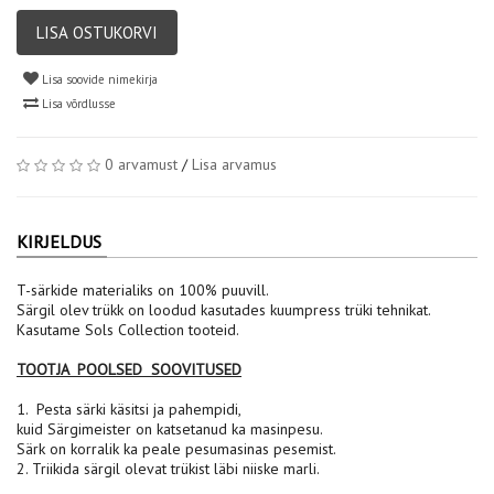
LISA OSTUKORVI
Lisa soovide nimekirja
Lisa võrdlusse
0 arvamust
/
Lisa arvamus
KIRJELDUS
T-särkide materialiks on 100% puuvill.
Särgil olev trükk on loodud kasutades kuumpress trüki tehnikat.
Kasutame Sols Collection tooteid.
TOOTJA POOLSED SOOVITUSED
1. Pesta särki käsitsi ja pahempidi,
kuid Särgimeister on katsetanud ka masinpesu.
Särk on korralik ka peale pesumasinas pesemist.
2. Triikida särgil olevat trükist läbi niiske marli.