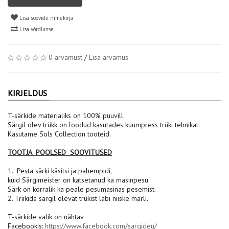
Lisa soovide nimekirja
Lisa võrdlusse
0 arvamust
/
Lisa arvamus
KIRJELDUS
T-särkide materialiks on 100% puuvill.
Särgil olev trükk on loodud kasutades kuumpress trüki tehnikat.
Kasutame Sols Collection tooteid.
TOOTJA POOLSED SOOVITUSED
1. Pesta särki käsitsi ja pahempidi,
kuid Särgimeister on katsetanud ka masinpesu.
Särk on korralik ka peale pesumasinas pesemist.
2. Triikida särgil olevat trükist läbi niiske marli.
T-särkide valik on nähtav
Facebookis:
https://www.facebook.com/sargideu/