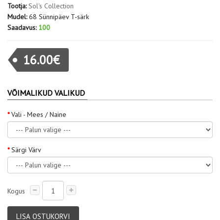
Tootja:
Sol's Collection
Mudel:
68 Sünnipäev T-särk
Saadavus:
100
16.00€
VÕIMALIKUD VALIKUD
Vali - Mees / Naine
Särgi Värv
Kogus
LISA OSTUKORVI