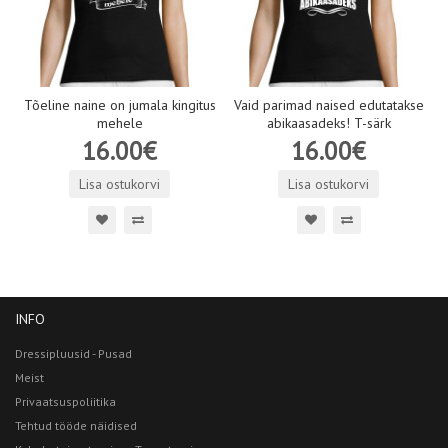
Tõeline naine on jumala kingitus
Vaid parimad naised edutatakse
mehele
abikaasadeks! T-särk
16.00€
16.00€
Lisa ostukorvi
Lisa ostukorvi
INFO
Dressipluusid - Pusad
Meist
Privaatsuspoliitika
Tehtud tööde näidised