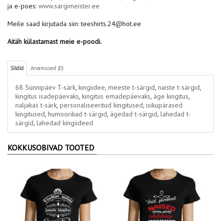
ja e-poes:
www.sargimeister.ee
Meile saad kirjutada siin: teeshirts.24@hot.ee
Aitäh külastamast meie e-poodi.
Sildid
Arvamused (0)
68 Sünnipäev T-särk
,
kingiidee
,
meeste t-särgid
,
naiste t-särgid
,
kingitus isadepäevaks
,
kingitus emadepäevaks
,
äge kingitus
,
naljakas t-särk
,
personaliseeritud kingitused
,
isikupärased
kingitused
,
humoorikad t-särgid
,
ägedad t-särgid
,
lahedad t-
särgid
,
lahedad kingiideed
KOKKUSOBIVAD TOOTED