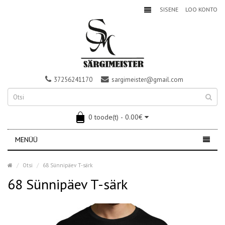
SISENE
LOO KONTO
37256241170
sargimeister@gmail.com
0 toode(t) - 0.00€
MENÜÜ
Otsi
68 Sünnipäev T-särk
68 Sünnipäev T-särk