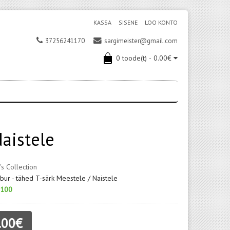
KASSA
SISENE
LOO KONTO
37256241170
sargimeister@gmail.com
0 toode(t) - 0.00€
aistele
's Collection
ur - tähed T-särk Meestele / Naistele
100
.00€