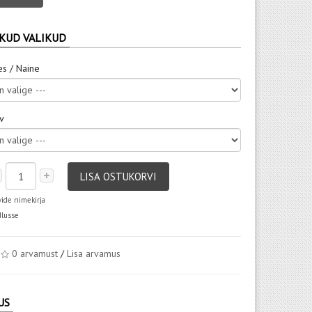
KUD VALIKUD
es / Naine
rv
LISA OSTUKORVI
vide nimekirja
dlusse
0 arvamust
/
Lisa arvamus
US