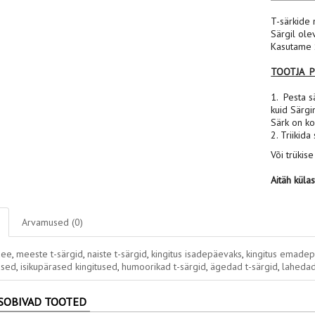
T-särkide 
Särgil ole
Kasutame S
TOOTJA 
1. Pesta sä
kuid Särgi
Särk on ko
2. Triikida
Või trükise
Aitäh küla
Arvamused (0)
dee
,
meeste t-särgid
,
naiste t-särgid
,
kingitus isadepäevaks
,
kingitus emade
used
,
isikupärased kingitused
,
humoorikad t-särgid
,
ägedad t-särgid
,
lahedad
SOBIVAD TOOTED