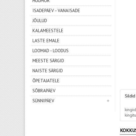
HUUMOR
ISADEPÄEV - VANAISADE
JÕULUD
KALAMEESTELE
LASTE EMALE
LOOMAD - LOODUS
MEESTE SÄRGID
NAISTE SÄRGID
ÕPETAJATELE
SÕBRAPÄEV
Sildid
SÜNNIPÄEV
kingii
kingit
KOKKU