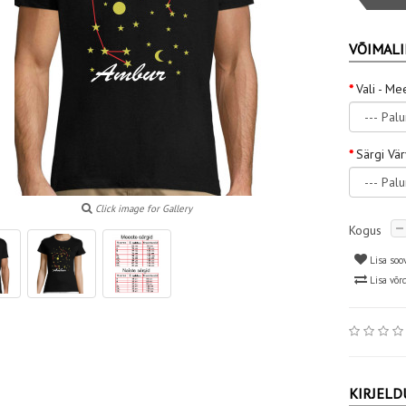
VÕIMALI
Vali - Me
Särgi Vä
Click image for Gallery
Kogus
Lisa soo
Lisa võr
KIRJELD