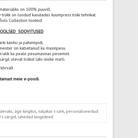
materialiks on 100% puuvill.
v trükk on loodud kasutades kuumpress trüki tehnikat.
ols Collection tooteid.
POOLSED SOOVITUSED
rki käsitsi ja pahempidi,
meister on katsetanud ka masinpesu.
rralik ka peale pesumasinas pesemist.
 särgil olevat trükist läbi niiske marli.
 kõrvalt
stamast meie e-poodi.
päevaks
,
äge kingitus
,
naljakas t-särk
,
personaliseeritud
 t-särgid
,
lahedad kingiideed