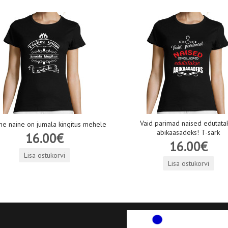
Vaid parimad naised edutata
ne naine on jumala kingitus mehele
abikaasadeks! T-särk
16.00€
16.00€
Lisa ostukorvi
Lisa ostukorvi