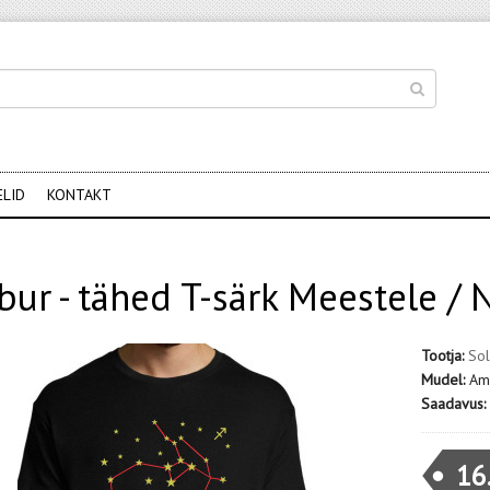
ELID
KONTAKT
ur - tähed T-särk Meestele / N
Tootja:
Sol
Mudel:
Amb
Saadavus:
16