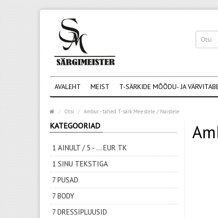
AVALEHT
MEIST
T-SÄRKIDE MÕÕDU- JA VÄRVITAB
Otsi
Ambur - tähed T-särk Meestele / Naistele
KATEGOORIAD
Amb
1 AINULT / 5 - ... EUR TK
1 SINU TEKSTIGA
7 PUSAD
7 BODY
7 DRESSIPLUUSID