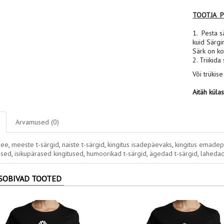
TOOTJA 
1. Pesta sä
kuid Särgi
Särk on ko
2. Triikida
Või trükise
Aitäh küla
Arvamused (0)
dee
,
meeste t-särgid
,
naiste t-särgid
,
kingitus isadepäevaks
,
kingitus emade
used
,
isikupärased kingitused
,
humoorikad t-särgid
,
ägedad t-särgid
,
lahedad
SOBIVAD TOOTED