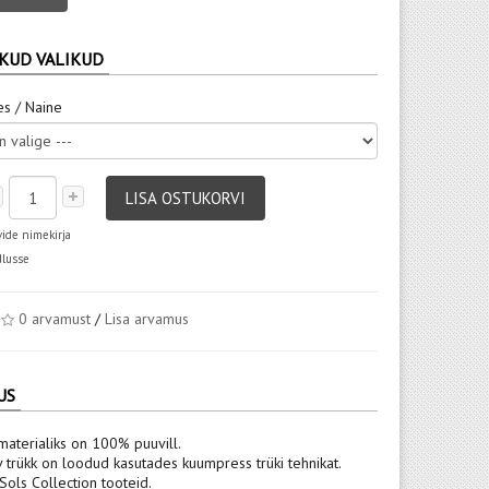
KUD VALIKUD
es / Naine
LISA OSTUKORVI
vide nimekirja
dlusse
0 arvamust
/
Lisa arvamus
US
materialiks on 100% puuvill.
v trükk on loodud kasutades kuumpress trüki tehnikat.
ols Collection tooteid.