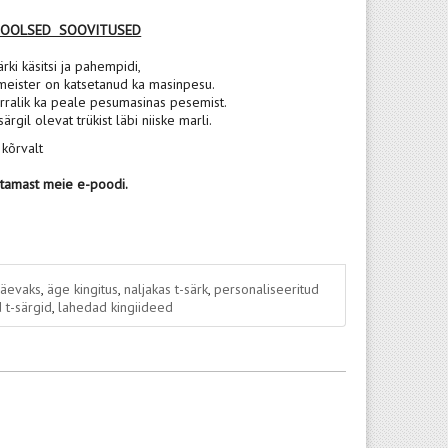
POOLSED SOOVITUSED
rki käsitsi ja pahempidi,
meister on katsetanud ka masinpesu.
rralik ka peale pesumasinas pesemist.
 särgil olevat trükist läbi niiske marli.
 kõrvalt
stamast meie e-poodi.
päevaks
,
äge kingitus
,
naljakas t-särk
,
personaliseeritud
 t-särgid
,
lahedad kingiideed