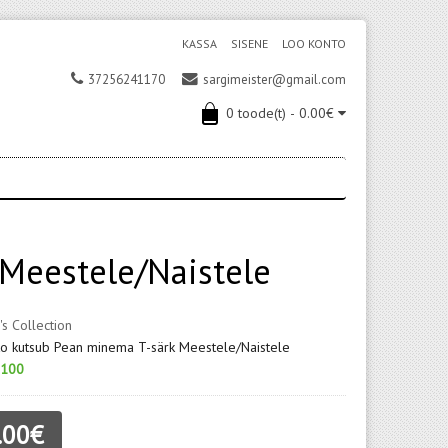
KASSA
SISENE
LOO KONTO
37256241170
sargimeister@gmail.com
0 toode(t) - 0.00€
Meestele/Naistele
's Collection
to kutsub Pean minema T-särk Meestele/Naistele
100
.00€