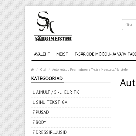
AVALEHT
MEIST
T-SÄRKIDE MÕÕDU- JA VÄRVITAB
Otsi
Auto kutsub Pean minema T-särk Meestele/Naistele
KATEGOORIAD
Aut
1 AINULT / 5 - ... EUR TK
1 SINU TEKSTIGA
7 PUSAD
7 BODY
7 DRESSIPLUUSID