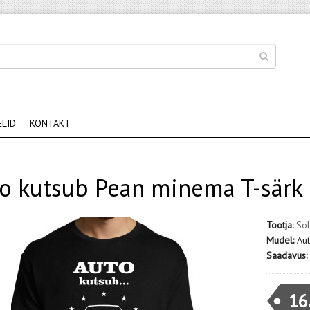
ELID
KONTAKT
o kutsub Pean minema T-särk 
Tootja:
Sol
Mudel:
Au
Saadavus:
16