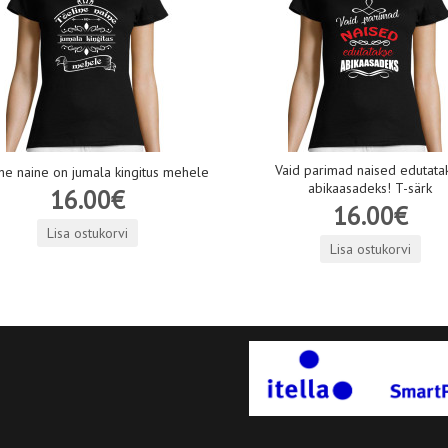
Vaid parimad naised edutata
ne naine on jumala kingitus mehele
abikaasadeks! T-särk
16.00€
16.00€
Lisa ostukorvi
Lisa ostukorvi