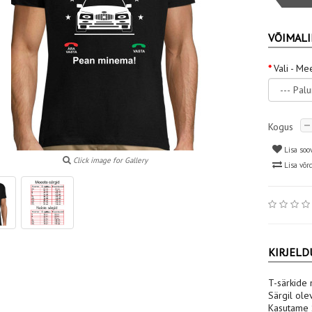
VÕIMALI
Vali - Me
Kogus
Lisa soo
Click image for Gallery
Lisa võr
KIRJELD
T-särkide 
Särgil ole
Kasutame S