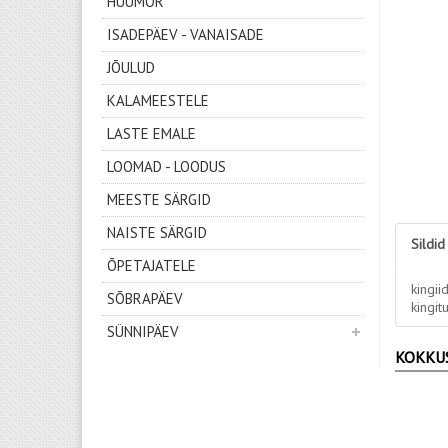
HUUMOR
ISADEPÄEV - VANAISADE
JÕULUD
KALAMEESTELE
LASTE EMALE
LOOMAD - LOODUS
MEESTE SÄRGID
NAISTE SÄRGID
Sildid
ÕPETAJATELE
kingii
SÕBRAPÄEV
kingit
SÜNNIPÄEV
KOKKU