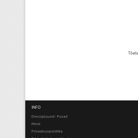
Tõeli
INFO
Dressipluusid - Pusad
Meist
Privaatsuspoliitika