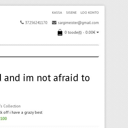
KASSA
SISENE
LOO KONTO
37256241170
sargimeister@gmail.com
0 toode(t) - 0.00€
d and im not afraid to
's Collection
k off i have a grazy best
100