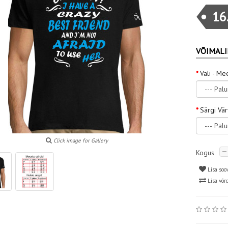
16
VÕIMALI
Vali - Me
Särgi Vä
Click image for Gallery
Kogus
Lisa soo
Lisa võr