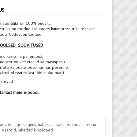
US
materialiks on 100% puuvill.
v trükk on loodud kasutades kuumpress trüki tehnikat.
ols Collection tooteid.
POOLSED SOOVITUSED
rki käsitsi ja pahempidi,
meister on katsetanud ka masinpesu.
rralik ka peale pesumasinas pesemist.
 särgil olevat trükist läbi niiske marli.
 kõrvalt
stamast meie e-poodi.
päevaks
,
äge kingitus
,
naljakas t-särk
,
personaliseeritud
 t-särgid
,
lahedad kingiideed