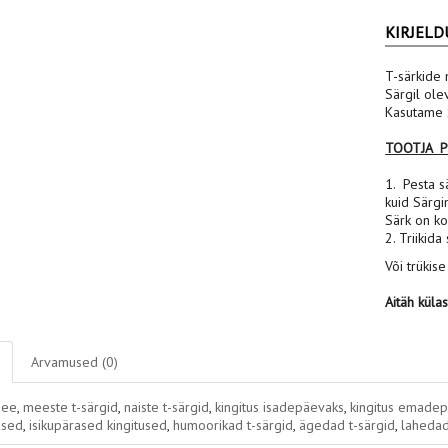
KIRJELD
T-särkide 
Särgil ole
Kasutame S
TOOTJA 
1. Pesta sä
kuid Särgi
Särk on ko
2. Triikida
Või trükise
Aitäh küla
Arvamused (0)
dee
,
meeste t-särgid
,
naiste t-särgid
,
kingitus isadepäevaks
,
kingitus emade
used
,
isikupärased kingitused
,
humoorikad t-särgid
,
ägedad t-särgid
,
lahedad