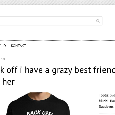
ELID
KONTAKT
e her
k off i have a grazy best frien
 her
Tootja:
Sol
Mudel:
Bac
Saadavus: