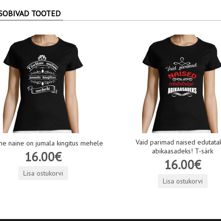
SOBIVAD TOOTED
Vaid parimad naised edutata
ne naine on jumala kingitus mehele
abikaasadeks! T-särk
16.00€
16.00€
Lisa ostukorvi
Lisa ostukorvi