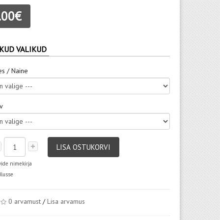
.00€
KUD VALIKUD
es / Naine
rv
LISA OSTUKORVI
vide nimekirja
dlusse
0 arvamust
/
Lisa arvamus