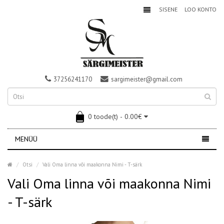
SISENE
LOO KONTO
37256241170
sargimeister@gmail.com
0 toode(t) - 0.00€
MENÜÜ
Otsi
Vali Oma linna või maakonna Nimi - T-särk
Vali Oma linna või maakonna Nimi
- T-särk