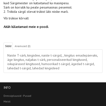
kuid Särgimeister on katsetanud ka masinpesu.
Särk on korralik ka peale pesumasinas pesemist.
2. Triikida särgil olevat trükist läbi niiske marli.
Või trükise kõrvalt
Aitäh külastamast meie e-poodi.
Sildid
Arvamused (0)
Naiste T-särk
,
kingiidee
,
naiste t-särgid
,
,
kingitus emadepäevaks
,
äge kingitus
,
naljakas t-särk
,
personaliseeritud kingitused
,
isikupärased kingitused
,
humoorikad t-särgid
,
ägedad t-särgid
,
lahedad t-särgid
,
lahedad kingiideed
INFO
Dressipluusid - Pusad
Meist