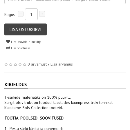
Kogus
LISA OSTUKORVI
Lisa soovide nimekirja
Lisa võrdlusse
0 arvamust
/
Lisa arvamus
KIRJELDUS
T-särkide materialiks on 100% puuvill.
Särgil olev trükk on loodud kasutades kuumpress trüki tehnikat.
Kasutame Sols Collection tooteid.
TOOTJA POOLSED SOOVITUSED
1. Pesta särki käsitsi ja pahempidi,