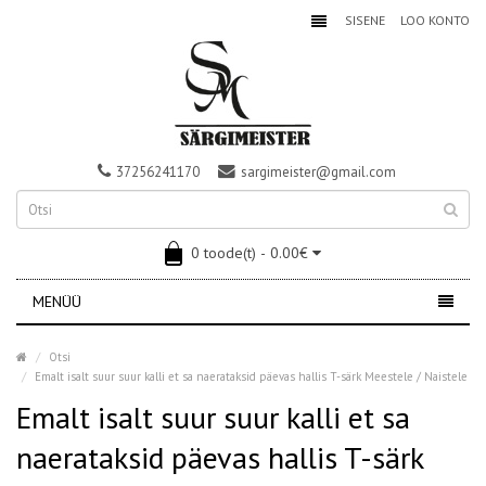
SISENE
LOO KONTO
37256241170
sargimeister@gmail.com
0 toode(t) - 0.00€
MENÜÜ
Otsi
Emalt isalt suur suur kalli et sa naerataksid päevas hallis T-särk Meestele / Naistele
Emalt isalt suur suur kalli et sa
naerataksid päevas hallis T-särk