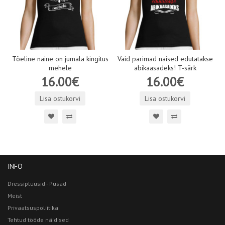
Tõeline naine on jumala kingitus
Vaid parimad naised edutatakse
mehele
abikaasadeks! T-särk
16.00€
16.00€
Lisa ostukorvi
Lisa ostukorvi
INFO
Dressipluusid - Pusad
Meist
Privaatsuspoliitika
Tehtud tööde näidised