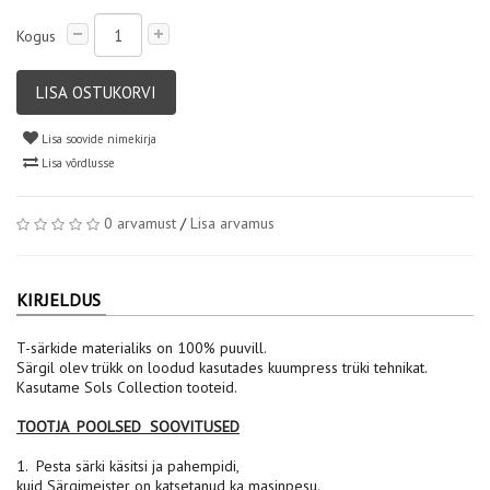
Kogus
LISA OSTUKORVI
Lisa soovide nimekirja
Lisa võrdlusse
0 arvamust
/
Lisa arvamus
KIRJELDUS
T-särkide materialiks on 100% puuvill.
Särgil olev trükk on loodud kasutades kuumpress trüki tehnikat.
Kasutame Sols Collection tooteid.
TOOTJA POOLSED SOOVITUSED
1. Pesta särki käsitsi ja pahempidi,
kuid Särgimeister on katsetanud ka masinpesu.