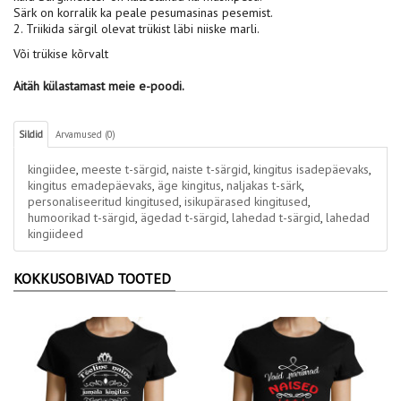
Särk on korralik ka peale pesumasinas pesemist.
2. Triikida särgil olevat trükist läbi niiske marli.
Või trükise kõrvalt
Aitäh külastamast meie e-poodi.
Sildid
Arvamused (0)
kingiidee
,
meeste t-särgid
,
naiste t-särgid
,
kingitus isadepäevaks
,
kingitus emadepäevaks
,
äge kingitus
,
naljakas t-särk
,
personaliseeritud kingitused
,
isikupärased kingitused
,
humoorikad t-särgid
,
ägedad t-särgid
,
lahedad t-särgid
,
lahedad
kingiideed
KOKKUSOBIVAD TOOTED