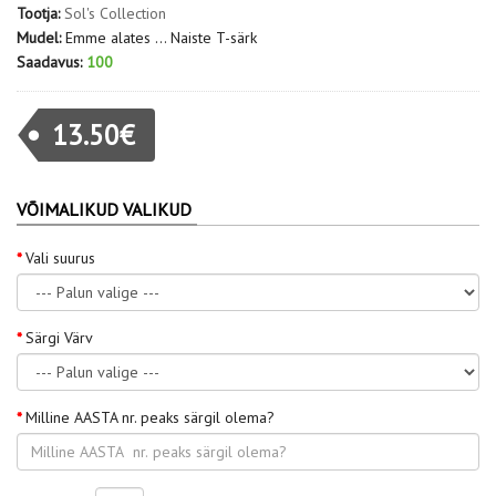
Tootja:
Sol's Collection
Mudel:
Emme alates ... Naiste T-särk
Saadavus:
100
13.50€
VÕIMALIKUD VALIKUD
Vali suurus
Särgi Värv
Milline AASTA nr. peaks särgil olema?