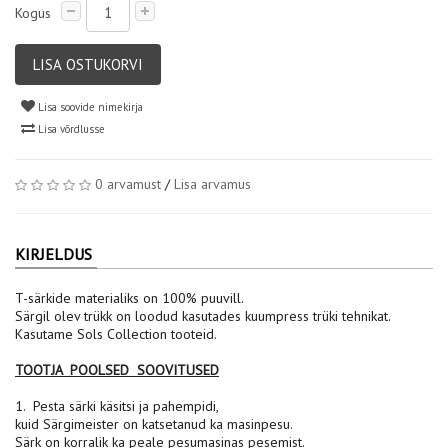
Kogus
LISA OSTUKORVI
Lisa soovide nimekirja
Lisa võrdlusse
0 arvamust
/
Lisa arvamus
KIRJELDUS
T-särkide materialiks on 100% puuvill.
Särgil olev trükk on loodud kasutades kuumpress trüki tehnikat.
Kasutame Sols Collection tooteid.
TOOTJA POOLSED SOOVITUSED
1. Pesta särki käsitsi ja pahempidi,
kuid Särgimeister on katsetanud ka masinpesu.
Särk on korralik ka peale pesumasinas pesemist.