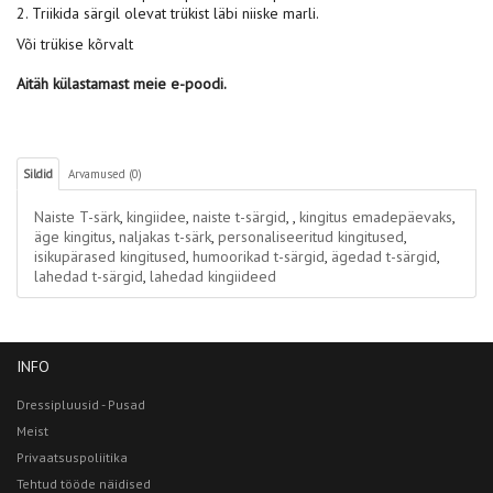
2. Triikida särgil olevat trükist läbi niiske marli.
Või trükise kõrvalt
Aitäh külastamast meie e-poodi.
Sildid
Arvamused (0)
Naiste T-särk
,
kingiidee
,
naiste t-särgid
,
,
kingitus emadepäevaks
,
äge kingitus
,
naljakas t-särk
,
personaliseeritud kingitused
,
isikupärased kingitused
,
humoorikad t-särgid
,
ägedad t-särgid
,
lahedad t-särgid
,
lahedad kingiideed
INFO
Dressipluusid - Pusad
Meist
Privaatsuspoliitika
Tehtud tööde näidised