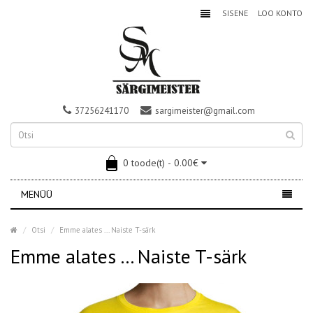
SISENE
LOO KONTO
37256241170
sargimeister@gmail.com
0 toode(t) - 0.00€
MENÜÜ
Otsi
Emme alates ... Naiste T-särk
Emme alates ... Naiste T-särk