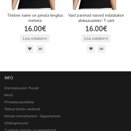
Tõeline naine on jumala kingitus
Vaid parimad naised edutatakse
mehele
abikaasadeks! T-särk
16.00€
16.00€
Lisa ostukorvi
Lisa ostukorvi
INFO
Dressipluusid - Pusad
Meist
Privaatsuspoliitika
Tehtud tööde näidised
Kohale toimetamine - Tagastamine
Üldtingimused
T-särkide mõõdu- ja värvitabelid