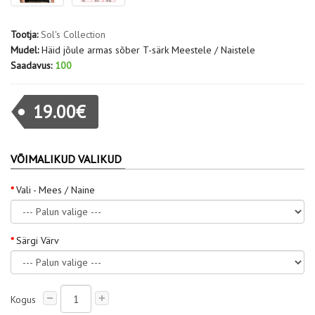
Tootja:
Sol's Collection
Mudel:
Häid jõule armas sõber T-särk Meestele / Naistele
Saadavus:
100
19.00€
VÕIMALIKUD VALIKUD
Vali - Mees / Naine
Särgi Värv
Kogus