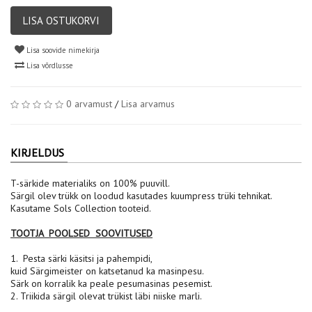
LISA OSTUKORVI
Lisa soovide nimekirja
Lisa võrdlusse
0 arvamust
/
Lisa arvamus
KIRJELDUS
T-särkide materialiks on 100% puuvill.
Särgil olev trükk on loodud kasutades kuumpress trüki tehnikat.
Kasutame Sols Collection tooteid.
TOOTJA POOLSED SOOVITUSED
1. Pesta särki käsitsi ja pahempidi,
kuid Särgimeister on katsetanud ka masinpesu.
Särk on korralik ka peale pesumasinas pesemist.
2. Triikida särgil olevat trükist läbi niiske marli.