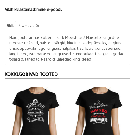
Aitäh külastamast meie e-poodi.
Sildid
Arvamused (0)
Häid jõule armas sõber T-särk Meestele / Naistele
,
kingiidee
,
meeste t-särgid
,
naiste t-särgid
,
kingitus isadepäevaks
,
kingitus
emadepäevaks
,
äge kingitus
,
naljakas t-särk
,
personaliseeritud
kingitused
,
isikupärased kingitused
,
humoorikad t-särgid
,
ägedad
t-särgid
,
lahedad t-särgid
,
lahedad kingiideed
KOKKUSOBIVAD TOOTED