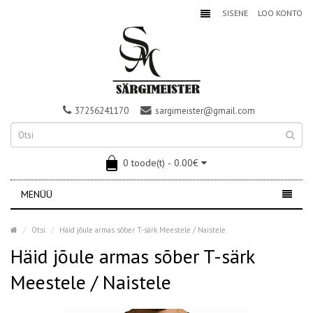
SISENE
LOO KONTO
37256241170
sargimeister@gmail.com
0 toode(t) - 0.00€
MENÜÜ
Otsi
Häid jõule armas sõber T-särk Meestele / Naistele
Häid jõule armas sõber T-särk
Meestele / Naistele