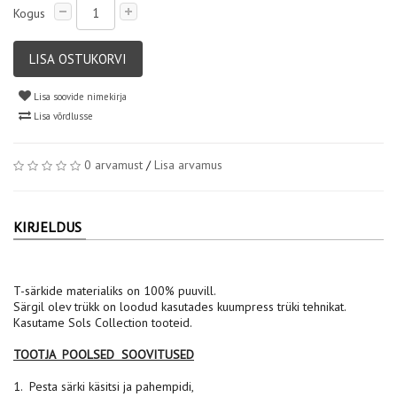
Kogus
LISA OSTUKORVI
Lisa soovide nimekirja
Lisa võrdlusse
0 arvamust
/
Lisa arvamus
KIRJELDUS
T-särkide materialiks on 100% puuvill.
Särgil olev trükk on loodud kasutades kuumpress trüki tehnikat.
Kasutame Sols Collection tooteid.
TOOTJA POOLSED SOOVITUSED
1. Pesta särki käsitsi ja pahempidi,