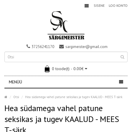
SISENE
LOO KONTO
37256241170
sargimeister@gmail.com
0 toode(t) - 0.00€
MENÜÜ
Otsi
Hea südamega vahel patune seksikas ja tugev KAALUD - MEES T-särk
Hea südamega vahel patune
seksikas ja tugev KAALUD - MEES
T-särk