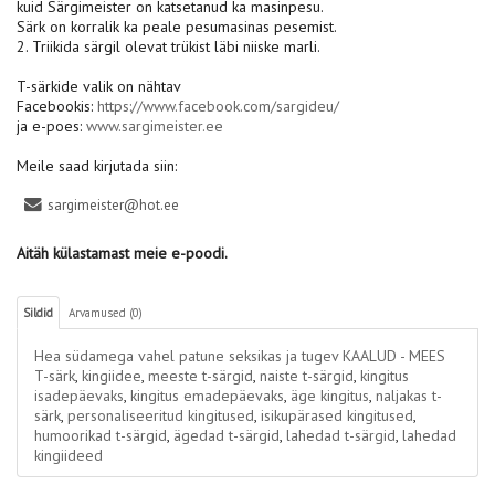
kuid Särgimeister on katsetanud ka masinpesu.
Särk on korralik ka peale pesumasinas pesemist.
2. Triikida särgil olevat trükist läbi niiske marli.
T-särkide valik on nähtav
Facebookis:
https://www.facebook.com/sargideu/
ja e-poes:
www.sargimeister.ee
Meile saad kirjutada siin:
sargimeister@hot.ee
Aitäh külastamast meie e-poodi.
Sildid
Arvamused (0)
Hea südamega vahel patune seksikas ja tugev KAALUD - MEES
T-särk
,
kingiidee
,
meeste t-särgid
,
naiste t-särgid
,
kingitus
isadepäevaks
,
kingitus emadepäevaks
,
äge kingitus
,
naljakas t-
särk
,
personaliseeritud kingitused
,
isikupärased kingitused
,
humoorikad t-särgid
,
ägedad t-särgid
,
lahedad t-särgid
,
lahedad
kingiideed