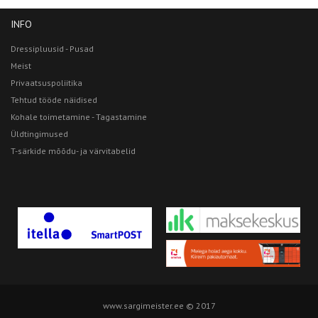
INFO
Dressipluusid - Pusad
Meist
Privaatsuspoliitika
Tehtud tööde näidised
Kohale toimetamine - Tagastamine
Üldtingimused
T-särkide mõõdu- ja värvitabelid
www.sargimeister.ee © 2017