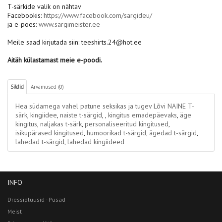
T-särkide valik on nähtav
Facebookis:
https://www.facebook.com/sargideu/
ja e-poes:
www.sargimeister.ee
Meile saad kirjutada siin: teeshirts.24@hot.ee
Aitäh külastamast meie e-poodi.
Sildid
Arvamused (0)
Hea südamega vahel patune seksikas ja tugev Lõvi NAINE T-
särk
,
kingiidee
,
naiste t-särgid
,
,
kingitus emadepäevaks
,
äge
kingitus
,
naljakas t-särk
,
personaliseeritud kingitused
,
isikupärased kingitused
,
humoorikad t-särgid
,
ägedad t-särgid
,
lahedad t-särgid
,
lahedad kingiideed
INFO
Dressipluusid - Pusad
Meist