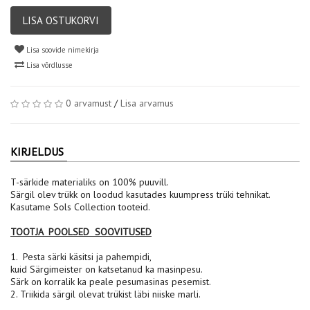
LISA OSTUKORVI
Lisa soovide nimekirja
Lisa võrdlusse
0 arvamust
/
Lisa arvamus
KIRJELDUS
T-särkide materialiks on 100% puuvill.
Särgil olev trükk on loodud kasutades kuumpress trüki tehnikat.
Kasutame Sols Collection tooteid.
TOOTJA POOLSED SOOVITUSED
1. Pesta särki käsitsi ja pahempidi,
kuid Särgimeister on katsetanud ka masinpesu.
Särk on korralik ka peale pesumasinas pesemist.
2. Triikida särgil olevat trükist läbi niiske marli.