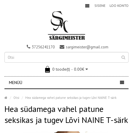
SISENE
LOO KONTO
37256241170
sargimeister@gmail.com
0 toode(t) - 0.00€
MENÜÜ
Otsi
Hea südamega vahel patune seksikas ja tugev Lõvi NAINE T-särk
Hea südamega vahel patune
seksikas ja tugev Lõvi NAINE T-särk