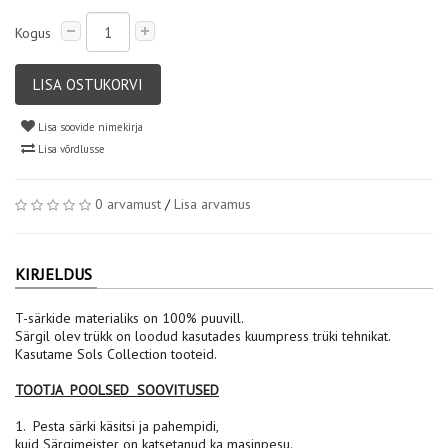
Kogus
LISA OSTUKORVI
Lisa soovide nimekirja
Lisa võrdlusse
0 arvamust
/
Lisa arvamus
KIRJELDUS
T-särkide materialiks on 100% puuvill.
Särgil olev trükk on loodud kasutades kuumpress trüki tehnikat.
Kasutame Sols Collection tooteid.
TOOTJA POOLSED SOOVITUSED
1. Pesta särki käsitsi ja pahempidi,
kuid Särgimeister on katsetanud ka masinpesu.