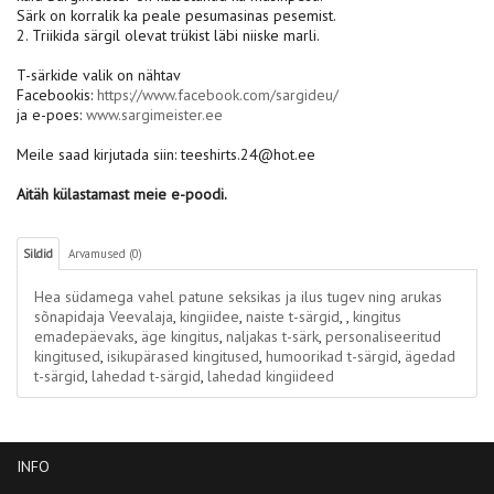
Särk on korralik ka peale pesumasinas pesemist.
2. Triikida särgil olevat trükist läbi niiske marli.
T-särkide valik on nähtav
Facebookis:
https://www.facebook.com/sargideu/
ja e-poes:
www.sargimeister.ee
Meile saad kirjutada siin: teeshirts.24@hot.ee
Aitäh külastamast meie e-poodi.
Sildid
Arvamused (0)
Hea südamega vahel patune seksikas ja ilus tugev ning arukas
sõnapidaja Veevalaja
,
kingiidee
,
naiste t-särgid
,
,
kingitus
emadepäevaks
,
äge kingitus
,
naljakas t-särk
,
personaliseeritud
kingitused
,
isikupärased kingitused
,
humoorikad t-särgid
,
ägedad
t-särgid
,
lahedad t-särgid
,
lahedad kingiideed
INFO