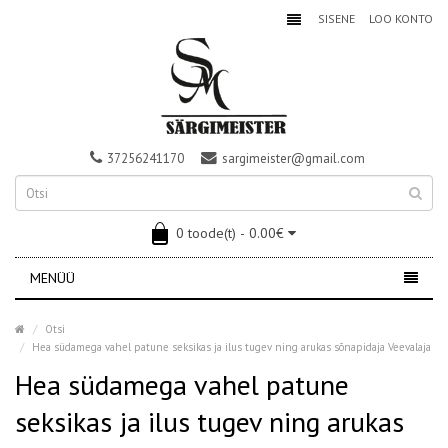
SISENE
LOO KONTO
37256241170
sargimeister@gmail.com
0 toode(t) - 0.00€
MENÜÜ
Otsi
Hea südamega vahel patune seksikas ja ilus tugev ning arukas sõnapidaja Veevalaja
Hea südamega vahel patune
seksikas ja ilus tugev ning arukas