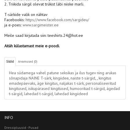
2. Triikida särgil olevat trükist läbi niiske marli.
T-särkide valik on nähtav
Facebookis:
https://www.facebook.com/sargideu/
ja e-poes:
www.sargimeister.ee
Meile saad kirjutada siin: teeshirts.24@hot.ee
Aitäh külastamast meie e-poodi.
Sildid
Arvamused (0)
Hea südamega vahel patune seksikas ja ilus tugev ning arukas
sõnapidaja NAINE T-särk
,
kingiidee
,
naiste t-särgid
,
,
kingitus
emadepäevaks
,
äge kingitus
,
naljakas t-särk
,
personaliseeritud
kingitused
,
isikupärased kingitused
,
humoorikad t-särgid
,
ägedad
t-särgid
,
lahedad t-särgid
,
lahedad kingiideed
INFO
Dressipluusid - Pusad