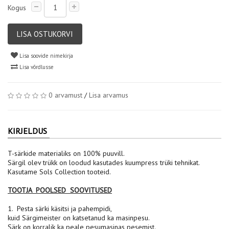
Kogus
LISA OSTUKORVI
Lisa soovide nimekirja
Lisa võrdlusse
0 arvamust
/
Lisa arvamus
KIRJELDUS
T-särkide materialiks on 100% puuvill.
Särgil olev trükk on loodud kasutades kuumpress trüki tehnikat.
Kasutame Sols Collection tooteid.
TOOTJA POOLSED SOOVITUSED
1. Pesta särki käsitsi ja pahempidi,
kuid Särgimeister on katsetanud ka masinpesu.
Särk on korralik ka peale pesumasinas pesemist.