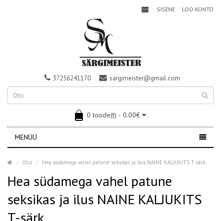
SISENE
LOO KONTO
37256241170
sargimeister@gmail.com
0 toode(t) - 0.00€
MENÜÜ
Otsi
Hea südamega vahel patune seksikas ja ilus NAINE KALJUKITS T-särk
Hea südamega vahel patune
seksikas ja ilus NAINE KALJUKITS
T-särk