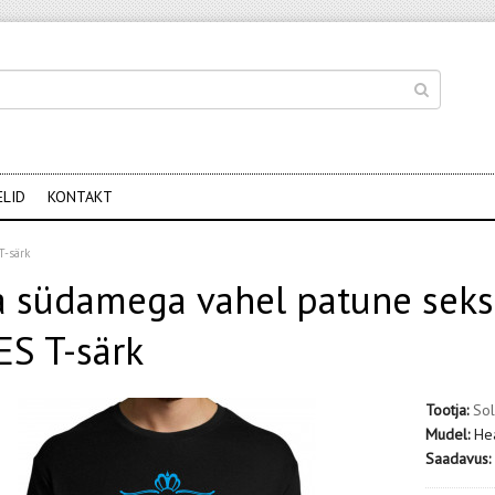
ELID
KONTAKT
T-särk
 südamega vahel patune seksi
S T-särk
Tootja:
Sol
Mudel:
He
Saadavus: