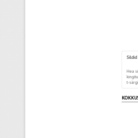
Sildid
Hea s
kingi
t-särg
KOKKU