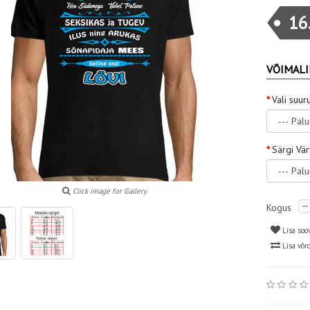
16
VÕIMALI
Vali suur
Särgi Vä
Click image for Gallery
Kogus
Lisa soo
Lisa võr