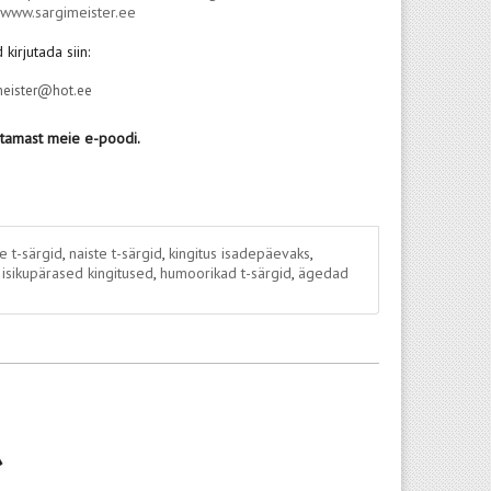
:
www.sargimeister.ee
 kirjutada siin:
meister@hot.ee
stamast meie e-poodi.
 t-särgid
,
naiste t-särgid
,
kingitus isadepäevaks
,
,
isikupärased kingitused
,
humoorikad t-särgid
,
ägedad