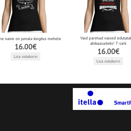
Vaid parimad naised edutata
ne naine on jumala kingitus mehele
abikaasadeks! T-särk
16.00€
16.00€
Lisa ostukorvi
Lisa ostukorvi