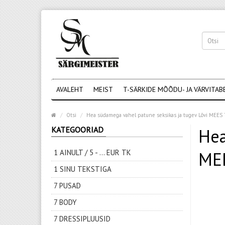
AVALEHT
MEIST
T-SÄRKIDE MÕÕDU- JA VÄRVITAB
Otsi
Hea südamega vahel patune seksikas ja tugev Lõvi MEES 
KATEGOORIAD
Hea
1 AINULT / 5 - ... EUR TK
MEE
1 SINU TEKSTIGA
7 PUSAD
7 BODY
7 DRESSIPLUUSID