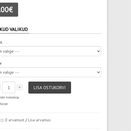
.00€
KUD VALIKUD
us
rv
LISA OSTUKORVI
vide nimekirja
dlusse
0 arvamust
/
Lisa arvamus