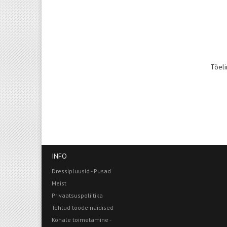
Tõeli
INFO
Dressipluusid - Pusad
Meist
Privaatsuspoliitika
Tehtud tööde näidised
Kohale toimetamine -