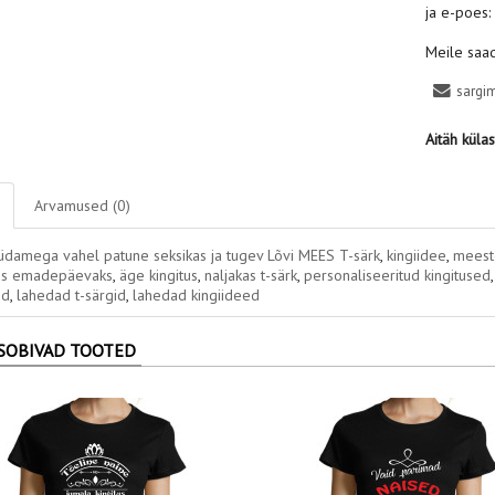
ja e-poes
Meile saad
sargi
Aitäh küla
Arvamused (0)
üdamega vahel patune seksikas ja tugev Lõvi MEES T-särk
,
kingiidee
,
meeste
tus emadepäevaks
,
äge kingitus
,
naljakas t-särk
,
personaliseeritud kingitused
id
,
lahedad t-särgid
,
lahedad kingiideed
SOBIVAD TOOTED