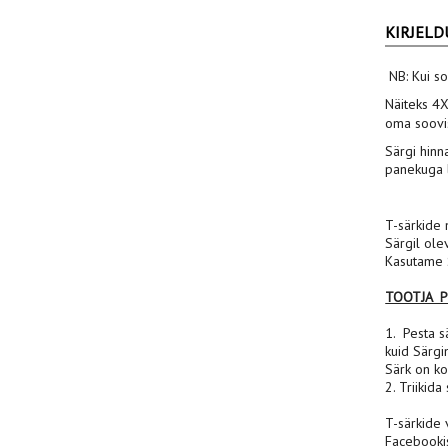
KIRJELD
NB: Kui so
Näiteks 4
oma soovis
Särgi hinn
panekuga l
T-särkide 
Särgil ole
Kasutame S
TOOTJA 
1. Pesta sä
kuid Särgi
Särk on ko
2. Triikida
T-särkide 
Facebooki