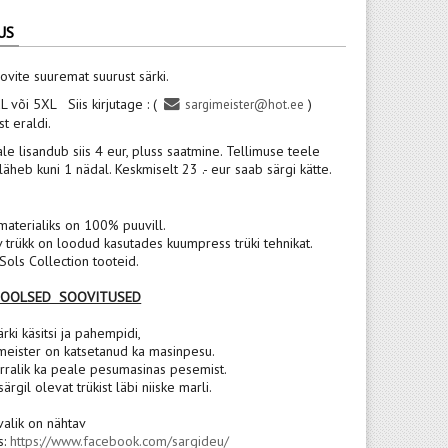
US
ovite suuremat suurust särki.
XL või 5XL
Siis kirjutage : (
)
sargimeister@hot.ee
t eraldi.
ale lisandub siis 4 eur, pluss saatmine. Tellimuse teele
äheb kuni 1 nädal. Keskmiselt 23 .- eur saab särgi kätte.
materialiks on 100% puuvill.
v trükk on loodud kasutades kuumpress trüki tehnikat.
ols Collection tooteid.
POOLSED SOOVITUSED
rki käsitsi ja pahempidi,
meister on katsetanud ka masinpesu.
rralik ka peale pesumasinas pesemist.
 särgil olevat trükist läbi niiske marli.
valik on nähtav
s:
https://www.facebook.com/sargideu/