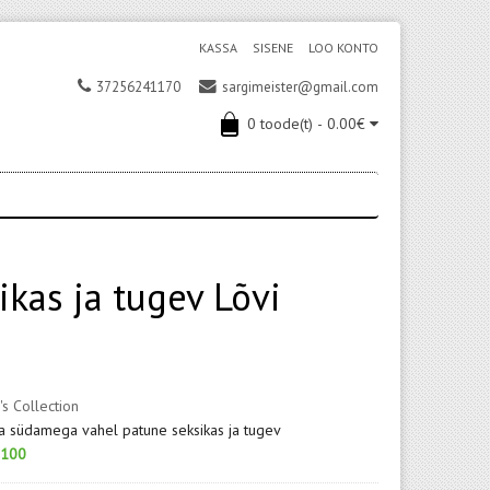
KASSA
SISENE
LOO KONTO
37256241170
sargimeister@gmail.com
0 toode(t) - 0.00€
kas ja tugev Lõvi
's Collection
a südamega vahel patune seksikas ja tugev
100