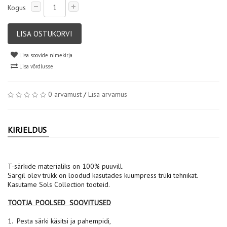
Kogus
LISA OSTUKORVI
Lisa soovide nimekirja
Lisa võrdlusse
0 arvamust
/
Lisa arvamus
KIRJELDUS
T-särkide materialiks on 100% puuvill.
Särgil olev trükk on loodud kasutades kuumpress trüki tehnikat.
Kasutame Sols Collection tooteid.
TOOTJA POOLSED SOOVITUSED
1. Pesta särki käsitsi ja pahempidi,