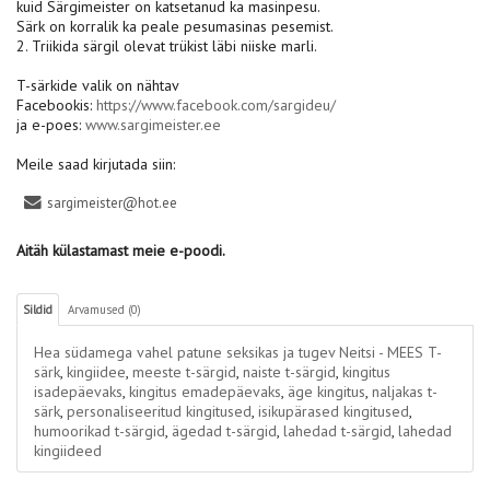
kuid Särgimeister on katsetanud ka masinpesu.
Särk on korralik ka peale pesumasinas pesemist.
2. Triikida särgil olevat trükist läbi niiske marli.
T-särkide valik on nähtav
Facebookis:
https://www.facebook.com/sargideu/
ja e-poes:
www.sargimeister.ee
Meile saad kirjutada siin:
sargimeister@hot.ee
Aitäh külastamast meie e-poodi.
Sildid
Arvamused (0)
Hea südamega vahel patune seksikas ja tugev Neitsi - MEES T-
särk
,
kingiidee
,
meeste t-särgid
,
naiste t-särgid
,
kingitus
isadepäevaks
,
kingitus emadepäevaks
,
äge kingitus
,
naljakas t-
särk
,
personaliseeritud kingitused
,
isikupärased kingitused
,
humoorikad t-särgid
,
ägedad t-särgid
,
lahedad t-särgid
,
lahedad
kingiideed