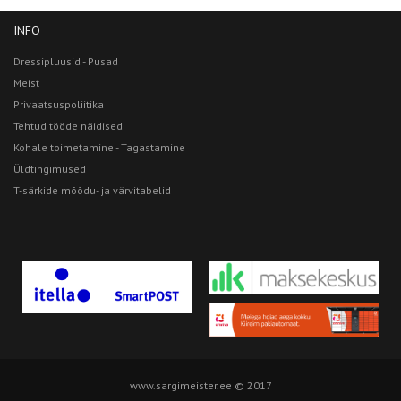
INFO
Dressipluusid - Pusad
Meist
Privaatsuspoliitika
Tehtud tööde näidised
Kohale toimetamine - Tagastamine
Üldtingimused
T-särkide mõõdu- ja värvitabelid
www.sargimeister.ee © 2017