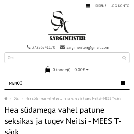
SISENE
LOO KONTO
37256241170
sargimeister@gmail.com
0 toode(t) - 0.00€
MENÜÜ
Otsi
Hea südamega vahel patune seksikas ja tugev Neitsi - MEES T-särk
Hea südamega vahel patune
seksikas ja tugev Neitsi - MEES T-
särk