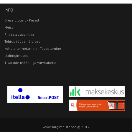
INFO
Dressipluusid - Pusad
Meist
Privaatsuspoliitika
Tehtud tööde näidised
Kohale toimetamine - Tagastamine
Üldtingimused
T-särkide mõõdu- ja värvitabelid
www.sargimeister.ee © 2017