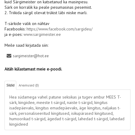
kuid Särgimeister on katsetanud ka masinpesu.
Särk on korralik ka peale pesumasinas pesemist.
2. Triikida särgil olevat trükist läbi niiske marli.
T-särkide valik on nähtav
Facebookis:
https://www.facebook.com/sargideu/
ja e-poes:
www.sargimeister.ee
Meile saad kirjutada siin:
sargimeister@hot.ee
Aitäh külastamast meie e-poodi.
Sildid
Arvamused (0)
Hea südamega vahel patune seksikas ja tugev ambur MEES T-
särk
,
kingiidee
,
meeste t-särgid
,
naiste t-särgid
,
kingitus
isadepäevaks
,
kingitus emadepäevaks
,
äge kingitus
,
naljakas t-
särk
,
personaliseeritud kingitused
,
isikupärased kingitused
,
humoorikad t-särgid
,
ägedad t-särgid
,
lahedad t-särgid
,
lahedad
kingiideed