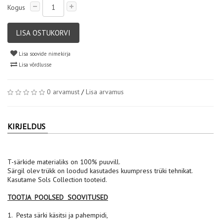
Kogus
LISA OSTUKORVI
Lisa soovide nimekirja
Lisa võrdlusse
0 arvamust
/
Lisa arvamus
KIRJELDUS
T-särkide materialiks on 100% puuvill.
Särgil olev trükk on loodud kasutades kuumpress trüki tehnikat.
Kasutame Sols Collection tooteid.
TOOTJA POOLSED SOOVITUSED
1. Pesta särki käsitsi ja pahempidi,