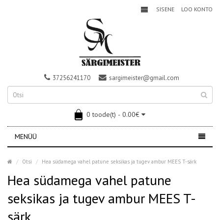
SISENE
LOO KONTO
37256241170
sargimeister@gmail.com
0 toode(t) - 0.00€
MENÜÜ
Otsi
Hea südamega vahel patune seksikas ja tugev ambur MEES T-särk
Hea südamega vahel patune
seksikas ja tugev ambur MEES T-
särk