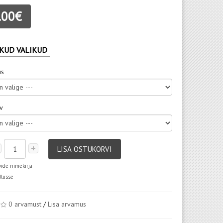
.00€
KUD VALIKUD
us
rv
LISA OSTUKORVI
vide nimekirja
dlusse
0 arvamust
/
Lisa arvamus