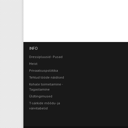
INFO
Dressipluusid - Pusad
Meist
Privaatsuspoliitika
Tehtud tööde näidised
Kohale toimetamine -
Tagastamine
Üldtingimused
T-särkide mõõdu- ja
värvitabelid