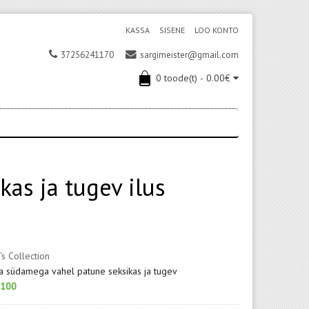
KASSA
SISENE
LOO KONTO
37256241170
sargimeister@gmail.com
0 toode(t) - 0.00€
as ja tugev ilus
's Collection
a südamega vahel patune seksikas ja tugev
100