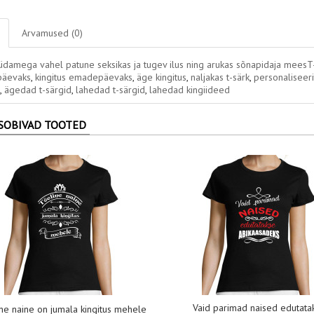
Arvamused (0)
damega vahel patune seksikas ja tugev ilus ning arukas sõnapidaja meesT
päevaks
,
kingitus emadepäevaks
,
äge kingitus
,
naljakas t-särk
,
personaliseeri
,
ägedad t-särgid
,
lahedad t-särgid
,
lahedad kingiideed
SOBIVAD TOOTED
Vaid parimad naised edutata
ne naine on jumala kingitus mehele