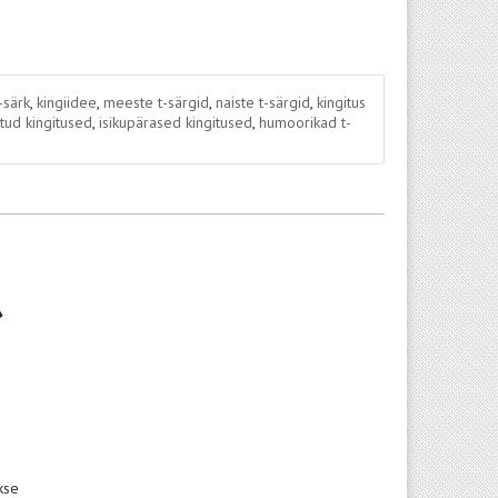
-särk
,
kingiidee
,
meeste t-särgid
,
naiste t-särgid
,
kingitus
tud kingitused
,
isikupärased kingitused
,
humoorikad t-
kse