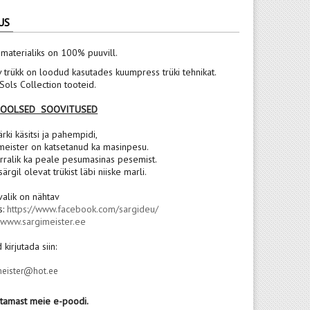
US
 materialiks on 100% puuvill.
v trükk on loodud kasutades kuumpress trüki tehnikat.
ols Collection tooteid.
POOLSED SOOVITUSED
rki käsitsi ja pahempidi,
meister on katsetanud ka masinpesu.
rralik ka peale pesumasinas pesemist.
 särgil olevat trükist läbi niiske marli.
valik on nähtav
s:
https://www.facebook.com/sargideu/
:
www.sargimeister.ee
 kirjutada siin:
meister@hot.ee
stamast meie e-poodi.