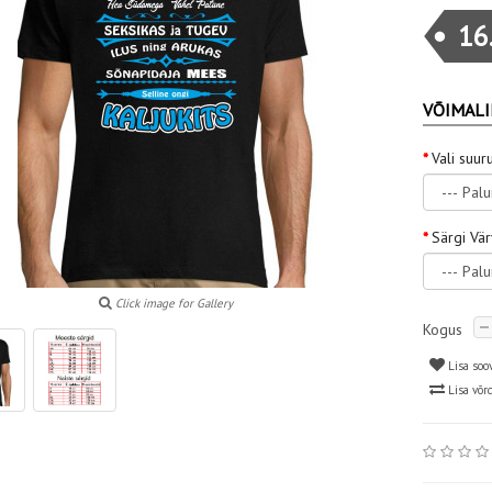
16
VÕIMALI
Vali suur
Särgi Vä
Click image for Gallery
Kogus
Lisa soo
Lisa võr