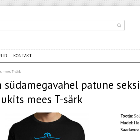
ELID
KONTAKT
ts mees T-särk
 südamegavahel patune seksik
jukits mees T-särk
Tootja:
Sol
Mudel:
He
Saadavus: