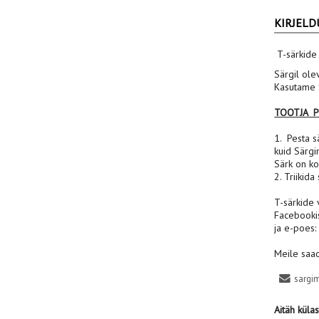
KIRJELD
T-särkide
Särgil ole
Kasutame S
TOOTJA 
1. Pesta sä
kuid Särgi
Särk on ko
2. Triikida
T-särkide 
Facebooki
ja e-poes
Meile saad
sargi
Aitäh küla