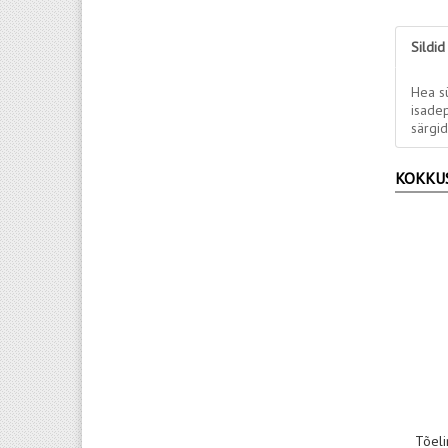
Sildid
Hea sü
isade
särgid
KOKKU
Tõeli