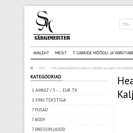
AVALEHT
MEIST
T-SÄRKIDE MÕÕDU- JA VÄRVITAB
Otsi
Hea südamegavahel patune seksikas ja tugev ilus Kaljuki
KATEGOORIAD
Hea
1 AINULT / 5 - ... EUR TK
Kal
1 SINU TEKSTIGA
7 PUSAD
7 BODY
7 DRESSIPLUUSID