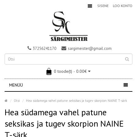
SISENE
LOO KONTO
37256241170
sargimeister@gmail.com
0 toode(t) - 0.00€
MENÜÜ
Otsi
Hea südamega vahel patune seksikas ja tugev skorpion NAINE T-särk
Hea südamega vahel patune
seksikas ja tugev skorpion NAINE
T-särk