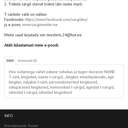
2. Triikida särgil olevat trükist läbi niiske marli.
T-särkide valik on nähtav
Facebookis:
https://www.facebook.com/sargideu/
ja e-poes:
www.sargimeister.ee
Meile saad kirjutada siin: teeshirts.24@hot.ee
Aitäh külastamast meie e-poodi.
Sildid
Arvamused (0)
Hea südamega vahel patune seksikas ja tugev skorpion NAINE
T-särk
,
kingiidee
,
naiste t-särgid
,
,
kingitus emadepäevaks
,
äge
kingitus
,
naljakas t-särk
,
personaliseeritud kingitused
,
isikupärased kingitused
,
humoorikad t-särgid
,
ägedad t-särgid
,
lahedad t-särgid
,
lahedad kingiideed
INFO
Dressipluusid - Pusad