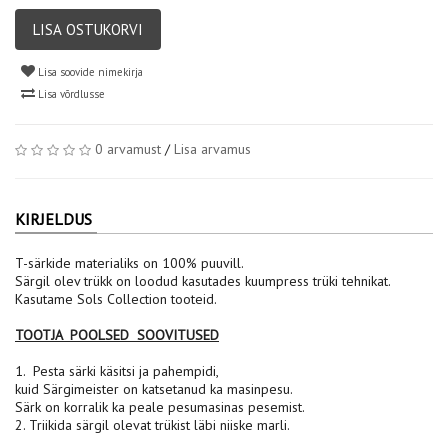
LISA OSTUKORVI
Lisa soovide nimekirja
Lisa võrdlusse
0 arvamust
/
Lisa arvamus
KIRJELDUS
T-särkide materialiks on 100% puuvill.
Särgil olev trükk on loodud kasutades kuumpress trüki tehnikat.
Kasutame Sols Collection tooteid.
TOOTJA POOLSED SOOVITUSED
1. Pesta särki käsitsi ja pahempidi,
kuid Särgimeister on katsetanud ka masinpesu.
Särk on korralik ka peale pesumasinas pesemist.
2. Triikida särgil olevat trükist läbi niiske marli.