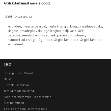
Aitäh külastamast meie e-poodi.
Sildid
Arvamused (0)
kingiidee
,
meeste t-särgid
,
naiste t-särgid
,
kingitus isadepäevaks
,
kingitus emadepäevaks
,
äge kingitus
,
naljakas t-särk
,
personaliseeritud kingitused
,
isikupärased kingitused
,
humoorikad t-särgid
,
ägedad t-särgid
,
lahedad t-särgid
,
lahedad
kingiideed
INFO
Dressipluusid - Pusad
Meist
Privaatsuspoliitika
Tehtud tööde näidised
Kohale toimetamine - Tagastamine
Üldtingimused
T-särkide mõõdu- ja värvitabelid