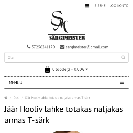
SISENE
LOO KONTO
37256241170
sargimeister@gmail.com
0 toode(t) - 0.00€
MENÜÜ
Otsi
Jäär Hooliv lahke totakas naljakas armas T-särk
Jäär Hooliv lahke totakas naljakas
armas T-särk