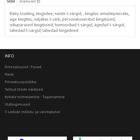
Sildid
Arvamused (0)
Baby loading
,
kingiidee
,
naiste t-särgid
,
,
kingitus emadepäevaks
,
äge kingitus
,
naljakas t-särk
,
personaliseeritud kingitused
,
isikupärased kingitused
,
humoorikad t-särgid
,
ägedad t-särgid
,
lahedad t-särgid
,
lahedad kingiideed
INFO
Dressipluusid - Pusad
Meist
Privaatsuspoliitika
Tehtud tööde näidised
Kohale toimetamine - Tagastamine
Üldtingimused
T-särkide mõõdu- ja värvitabelid