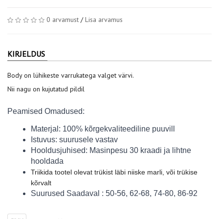
0 arvamust
/
Lisa arvamus
KIRJELDUS
Body on lühikeste varrukatega valget värvi.
Nii nagu on kujutatud pildil
Peamised Omadused:
Materjal: 100% kõrgekvaliteediline puuvill
Istuvus: suurusele vastav
Hooldusjuhised: Masinpesu 30 kraadi ja lihtne 
hooldada
Triikida tootel olevat trükist läbi niiske marli, või trükise 
kõrvalt
Suurused Saadaval : 50-56, 62-68, 74-80, 86-92