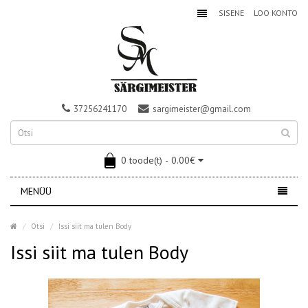
SISENE
LOO KONTO
37256241170
sargimeister@gmail.com
0 toode(t) - 0.00€
MENÜÜ
Otsi
Issi siit ma tulen Body
Issi siit ma tulen Body