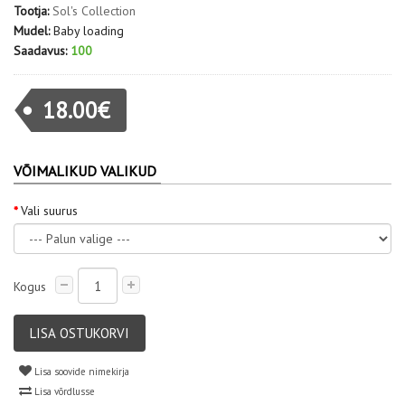
Tootja:
Sol's Collection
Mudel:
Baby loading
Saadavus:
100
18.00€
VÕIMALIKUD VALIKUD
Vali suurus
Kogus
LISA OSTUKORVI
Lisa soovide nimekirja
Lisa võrdlusse