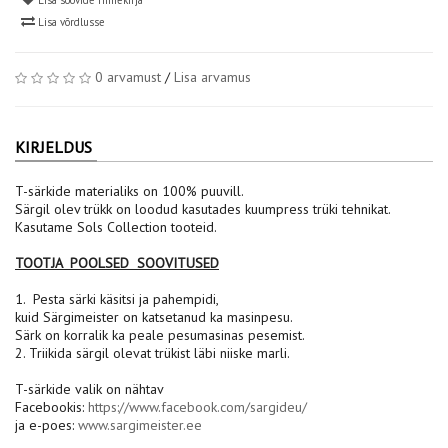
Lisa soovide nimekirja
Lisa võrdlusse
0 arvamust
/
Lisa arvamus
KIRJELDUS
T-särkide materialiks on 100% puuvill.
Särgil olev trükk on loodud kasutades kuumpress trüki tehnikat.
Kasutame Sols Collection tooteid.
TOOTJA POOLSED SOOVITUSED
1. Pesta särki käsitsi ja pahempidi,
kuid Särgimeister on katsetanud ka masinpesu.
Särk on korralik ka peale pesumasinas pesemist.
2. Triikida särgil olevat trükist läbi niiske marli.
T-särkide valik on nähtav
Facebookis:
https://www.facebook.com/sargideu/
ja e-poes:
www.sargimeister.ee