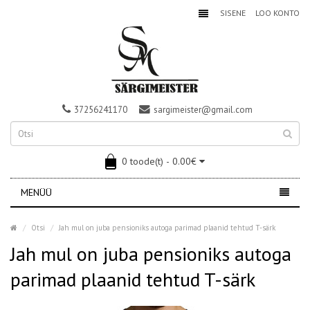
SISENE
LOO KONTO
37256241170
sargimeister@gmail.com
0 toode(t) - 0.00€
MENÜÜ
Otsi
Jah mul on juba pensioniks autoga parimad plaanid tehtud T-särk
Jah mul on juba pensioniks autoga
parimad plaanid tehtud T-särk