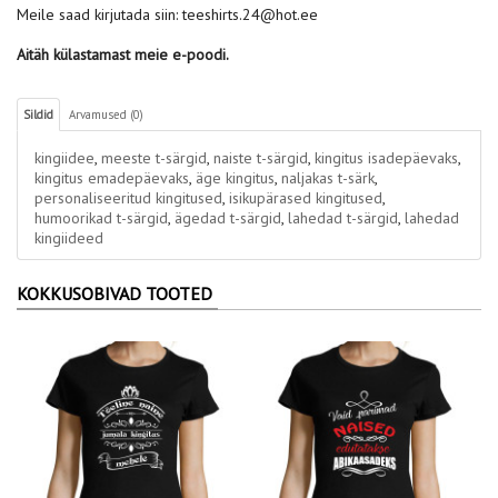
Meile saad kirjutada siin: teeshirts.24@hot.ee
Aitäh külastamast meie e-poodi.
Sildid
Arvamused (0)
kingiidee
,
meeste t-särgid
,
naiste t-särgid
,
kingitus isadepäevaks
,
kingitus emadepäevaks
,
äge kingitus
,
naljakas t-särk
,
personaliseeritud kingitused
,
isikupärased kingitused
,
humoorikad t-särgid
,
ägedad t-särgid
,
lahedad t-särgid
,
lahedad
kingiideed
KOKKUSOBIVAD TOOTED