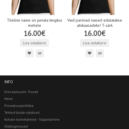
Tõeline naine on jumala kingitus
Vaid parimad naised edutatakse
mehele
abikaasadeks! T-särk
16.00€
16.00€
Lisa ostukorvi
Lisa ostukorvi
INFO
Dressipluusid - Pusad
Meist
Privaatsuspoliitika
Tehtud tööde näidised
Kohale toimetamine - Tagastamine
Üldtingimused