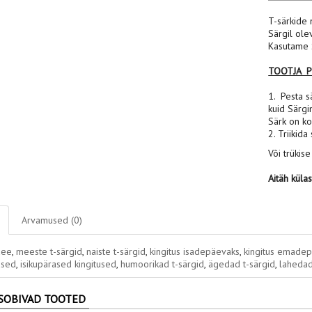
T-särkide 
Särgil ole
Kasutame S
TOOTJA 
1. Pesta sä
kuid Särgi
Särk on ko
2. Triikida
Või trükise
Aitäh küla
Arvamused (0)
dee
,
meeste t-särgid
,
naiste t-särgid
,
kingitus isadepäevaks
,
kingitus emade
used
,
isikupärased kingitused
,
humoorikad t-särgid
,
ägedad t-särgid
,
lahedad
SOBIVAD TOOTED