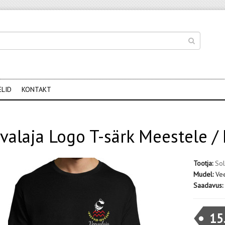
ELID
KONTAKT
valaja Logo T-särk Meestele / 
Tootja:
Sol
Mudel:
Vee
Saadavus:
15