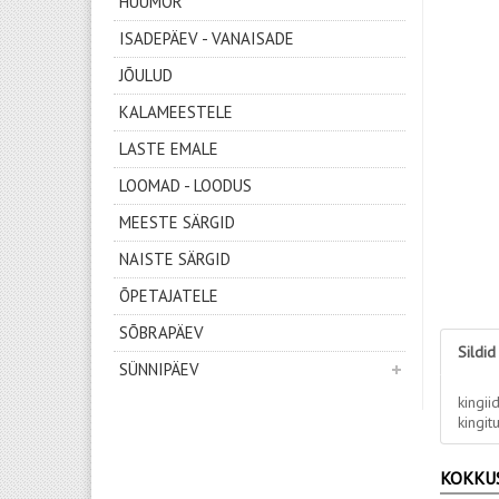
HUUMOR
ISADEPÄEV - VANAISADE
JÕULUD
KALAMEESTELE
LASTE EMALE
LOOMAD - LOODUS
MEESTE SÄRGID
NAISTE SÄRGID
ÕPETAJATELE
SÕBRAPÄEV
Sildid
SÜNNIPÄEV
kingii
kingit
KOKKU