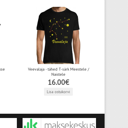
kse
Veevalaja - tähed T-särk Meestele /
Naistele
16.00€
Lisa ostukorvi