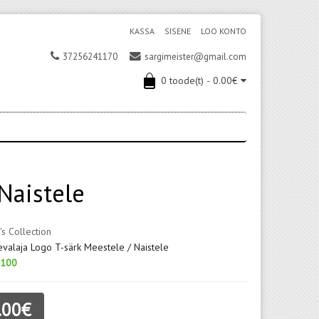
KASSA
SISENE
LOO KONTO
37256241170
sargimeister@gmail.com
0 toode(t) - 0.00€
Naistele
's Collection
valaja Logo T-särk Meestele / Naistele
100
.00€