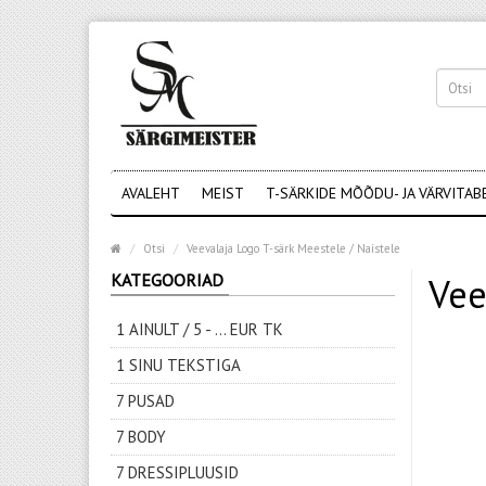
AVALEHT
MEIST
T-SÄRKIDE MÕÕDU- JA VÄRVITAB
Otsi
Veevalaja Logo T-särk Meestele / Naistele
KATEGOORIAD
Vee
1 AINULT / 5 - ... EUR TK
1 SINU TEKSTIGA
7 PUSAD
7 BODY
7 DRESSIPLUUSID