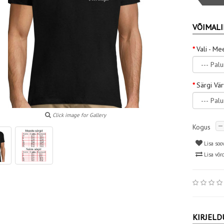
VÕIMALI
Vali - Me
Särgi Vä
Click image for Gallery
Kogus
Lisa soo
Lisa võr
KIRJELD