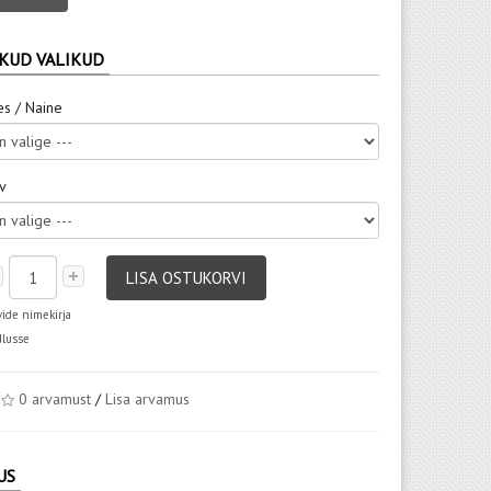
KUD VALIKUD
es / Naine
rv
LISA OSTUKORVI
vide nimekirja
dlusse
0 arvamust
/
Lisa arvamus
US