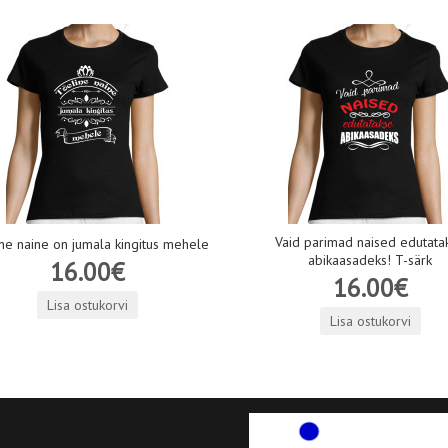
Vaid parimad naised edutata
ne naine on jumala kingitus mehele
abikaasadeks! T-särk
16.00€
16.00€
Lisa ostukorvi
Lisa ostukorvi