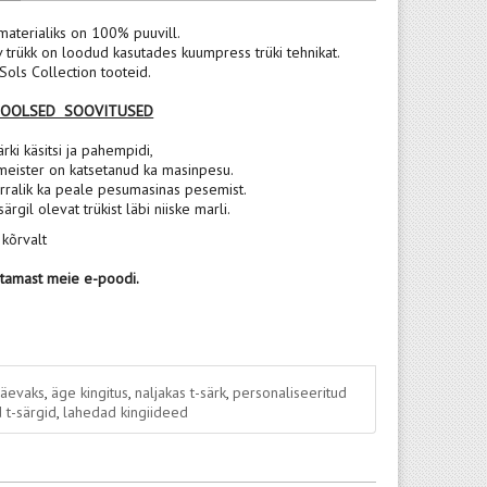
materialiks on 100% puuvill.
v trükk on loodud kasutades kuumpress trüki tehnikat.
ols Collection tooteid.
POOLSED SOOVITUSED
rki käsitsi ja pahempidi,
meister on katsetanud ka masinpesu.
rralik ka peale pesumasinas pesemist.
 särgil olevat trükist läbi niiske marli.
 kõrvalt
stamast meie e-poodi.
päevaks
,
äge kingitus
,
naljakas t-särk
,
personaliseeritud
 t-särgid
,
lahedad kingiideed