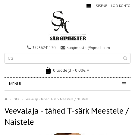
SISENE
LOO KONTO
37256241170
sargimeister@gmail.com
0 toode(t) - 0.00€
MENÜÜ
Otsi
Veevalaja - tähed T-särk Meestele / Naistele
Veevalaja - tähed T-särk Meestele /
Naistele