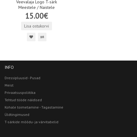
Veevalaja Logo T-särk
Meestele / Naistele
15.00€
Lisa ostukorvi
INFO
Dressipluusid - Pusad
Meist
Privaatsuspoliitika
Tehtud tööde näidised
Kohale toimetamine - Tagastamine
Üldtingimused
T-särkide mõõdu- ja värvitabelid