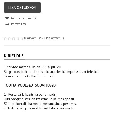
LISA OSTUKORVI
Lisa soovide nimekirja
Lisa võrdlusse
0 arvamust
/
Lisa arvamus
KIRJELDUS
T-särkide materialiks on 100% puuvill.
Särgil olev trükk on loodud kasutades kuumpress trüki tehnikat.
Kasutame Sols Collection tooteid.
TOOTJA POOLSED SOOVITUSED
1. Pesta särki käsitsi ja pahempidi,
kuid Särgimeister on katsetanud ka masinpesu.
Särk on korralik ka peale pesumasinas pesemist.
2. Triikida särgil olevat trükist läbi niiske marli.