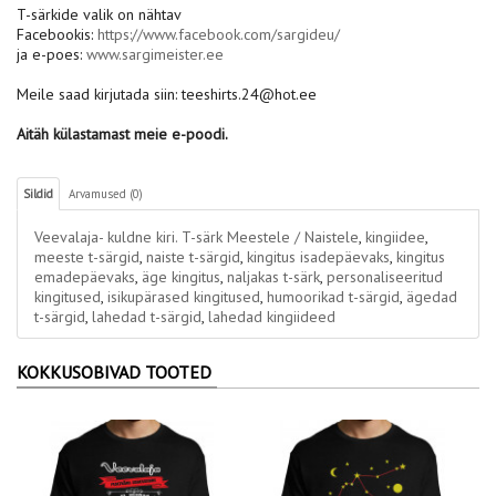
T-särkide valik on nähtav
Facebookis:
https://www.facebook.com/sargideu/
ja e-poes:
www.sargimeister.ee
Meile saad kirjutada siin: teeshirts.24@hot.ee
Aitäh külastamast meie e-poodi.
Sildid
Arvamused (0)
Veevalaja- kuldne kiri. T-särk Meestele / Naistele
,
kingiidee
,
meeste t-särgid
,
naiste t-särgid
,
kingitus isadepäevaks
,
kingitus
emadepäevaks
,
äge kingitus
,
naljakas t-särk
,
personaliseeritud
kingitused
,
isikupärased kingitused
,
humoorikad t-särgid
,
ägedad
t-särgid
,
lahedad t-särgid
,
lahedad kingiideed
KOKKUSOBIVAD TOOTED