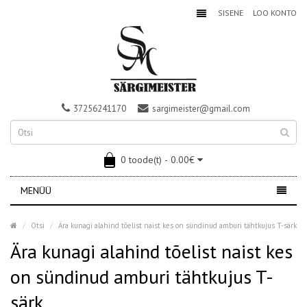
SISENE
LOO KONTO
37256241170
sargimeister@gmail.com
0 toode(t) - 0.00€
MENÜÜ
Otsi
Ära kunagi alahind tõelist naist kes on sündinud amburi tähtkujus T-särk
Ära kunagi alahind tõelist naist kes
on sündinud amburi tähtkujus T-
särk