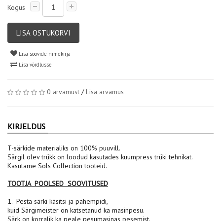
Kogus
LISA OSTUKORVI
Lisa soovide nimekirja
Lisa võrdlusse
0 arvamust
/
Lisa arvamus
KIRJELDUS
T-särkide materialiks on 100% puuvill.
Särgil olev trükk on loodud kasutades kuumpress trüki tehnikat.
Kasutame Sols Collection tooteid.
TOOTJA POOLSED SOOVITUSED
1. Pesta särki käsitsi ja pahempidi,
kuid Särgimeister on katsetanud ka masinpesu.
Särk on korralik ka peale pesumasinas pesemist.