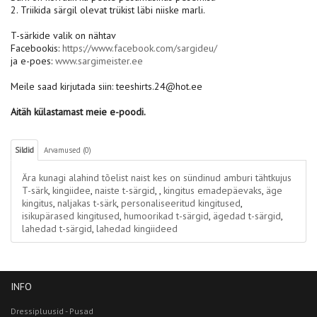
2. Triikida särgil olevat trükist läbi niiske marli.
T-särkide valik on nähtav
Facebookis:
https://www.facebook.com/sargideu/
ja e-poes:
www.sargimeister.ee
Meile saad kirjutada siin: teeshirts.24@hot.ee
Aitäh külastamast meie e-poodi.
Sildid
Arvamused (0)
Ära kunagi alahind tõelist naist kes on sündinud amburi tähtkujus
T-särk
,
kingiidee
,
naiste t-särgid
,
,
kingitus emadepäevaks
,
äge
kingitus
,
naljakas t-särk
,
personaliseeritud kingitused
,
isikupärased kingitused
,
humoorikad t-särgid
,
ägedad t-särgid
,
lahedad t-särgid
,
lahedad kingiideed
INFO
Dressipluusid - Pusad