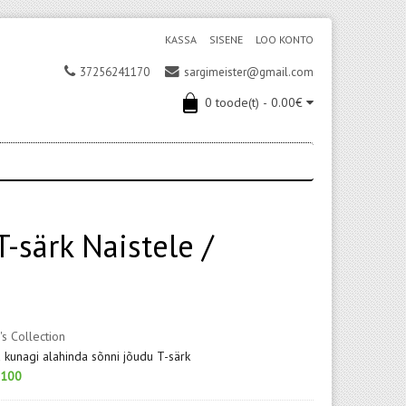
KASSA
SISENE
LOO KONTO
37256241170
sargimeister@gmail.com
0 toode(t) - 0.00€
-särk Naistele /
's Collection
 kunagi alahinda sõnni jõudu T-särk
100