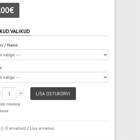
.00€
KUD VALIKUD
es / Naine
rv
LISA OSTUKORVI
vide nimekirja
dlusse
0 arvamust
/
Lisa arvamus