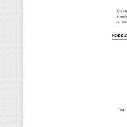
Ära ku
emad
laheda
KOKKU
Tõeli