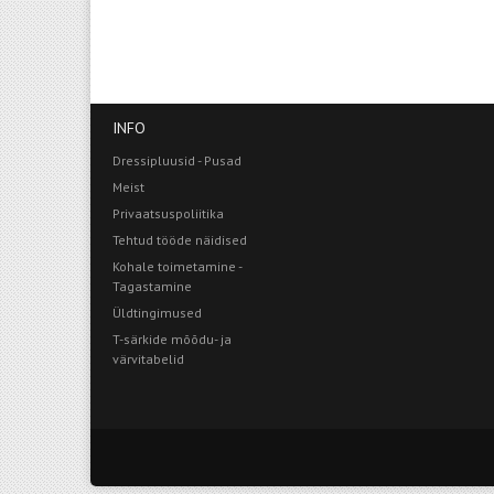
INFO
Dressipluusid - Pusad
Meist
Privaatsuspoliitika
Tehtud tööde näidised
Kohale toimetamine -
Tagastamine
Üldtingimused
T-särkide mõõdu- ja
värvitabelid