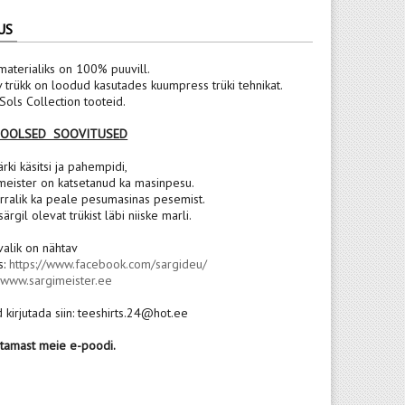
US
materialiks on 100% puuvill.
v trükk on loodud kasutades kuumpress trüki tehnikat.
ols Collection tooteid.
POOLSED SOOVITUSED
rki käsitsi ja pahempidi,
meister on katsetanud ka masinpesu.
rralik ka peale pesumasinas pesemist.
 särgil olevat trükist läbi niiske marli.
valik on nähtav
s:
https://www.facebook.com/sargideu/
:
www.sargimeister.ee
 kirjutada siin: teeshirts.24@hot.ee
stamast meie e-poodi.