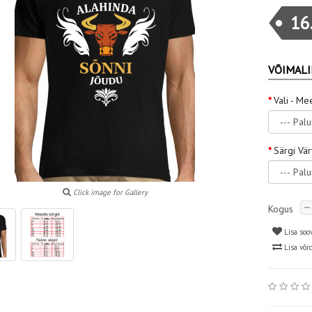
16
VÕIMALI
Vali - Me
Särgi Vä
Click image for Gallery
Kogus
Lisa soo
Lisa võr