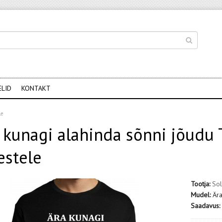
ELID
KONTAKT
le
 kunagi alahinda sõnni jõudu T
stele
Tootja:
Sol
Mudel:
Ära
Saadavus: