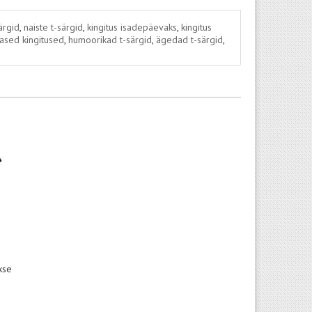
ärgid
,
naiste t-särgid
,
kingitus isadepäevaks
,
kingitus
rased kingitused
,
humoorikad t-särgid
,
ägedad t-särgid
,
kse