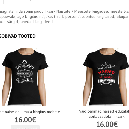
nagi alahinda sõnni jõudu T-särk Naistele / Meestele
,
kingiidee
,
meeste t-s
epäevaks
,
äge kingitus
,
naljakas t-särk
,
personaliseeritud kingitused
,
isikupä
d t-särgid
,
lahedad kingiideed
SOBIVAD TOOTED
Vaid parimad naised edutata
ne naine on jumala kingitus mehele
abikaasadeks! T-särk
16.00€
16.00€