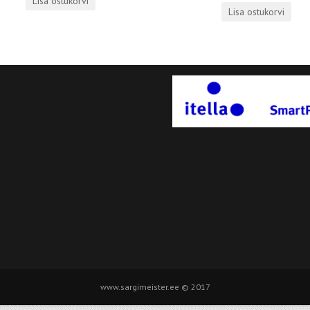
Lisa ostukorvi
Lisa ostukorvi
www.sargimeister.ee © 2017