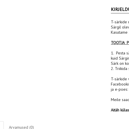
KIRJELD
T-särkide 
Särgil ole
Kasutame S
TOOTJA 
1. Pesta sä
kuid Särgi
Särk on ko
2. Triikida
T-särkide 
Facebooki
ja e-poes
Meile saad
Aitäh küla
Arvamused (0)