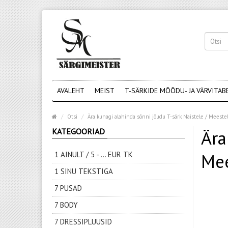
AVALEHT
MEIST
T-SÄRKIDE MÕÕDU- JA VÄRVITAB
Otsi
Ära kunagi alahinda sõnni jõudu T-särk Naistele / Meeste
KATEGOORIAD
Ära
1 AINULT / 5 - ... EUR TK
Mee
1 SINU TEKSTIGA
7 PUSAD
7 BODY
7 DRESSIPLUUSID