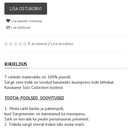
LISA OSTUKORVI
Lisa soovide nimekirja
Lisa võrdlusse
0 arvamust
/
Lisa arvamus
KIRJELDUS
T-särkide materialiks on 100% puuvill.
Särgil olev trükk on loodud kasutades kuumpress trüki tehnikat.
Kasutame Sols Collection tooteid.
TOOTJA POOLSED SOOVITUSED
1. Pesta särki käsitsi ja pahempidi,
kuid Särgimeister on katsetanud ka masinpesu.
Särk on korralik ka peale pesumasinas pesemist.
2. Triikida särgil olevat trükist läbi niiske marli.