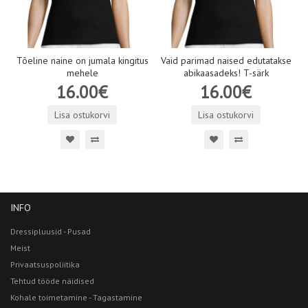
Tõeline naine on jumala kingitus
Vaid parimad naised edutatakse
mehele
abikaasadeks! T-särk
16.00€
16.00€
Lisa ostukorvi
Lisa ostukorvi
INFO
Dressipluusid - Pusad
Meist
Privaatsuspoliitika
Tehtud tööde näidised
Kohale toimetamine - Tagastamine