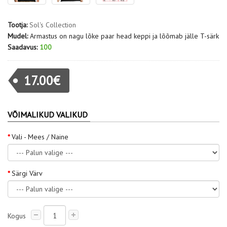
Tootja:
Sol's Collection
Mudel:
Armastus on nagu lõke paar head keppi ja lõõmab jälle T-särk
Saadavus:
100
17.00€
VÕIMALIKUD VALIKUD
Vali - Mees / Naine
Särgi Värv
Kogus