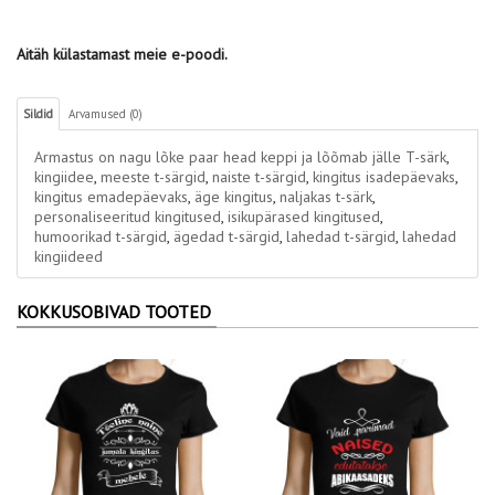
Aitäh külastamast meie e-poodi.
Sildid
Arvamused (0)
Armastus on nagu lõke paar head keppi ja lõõmab jälle T-särk
,
kingiidee
,
meeste t-särgid
,
naiste t-särgid
,
kingitus isadepäevaks
,
kingitus emadepäevaks
,
äge kingitus
,
naljakas t-särk
,
personaliseeritud kingitused
,
isikupärased kingitused
,
humoorikad t-särgid
,
ägedad t-särgid
,
lahedad t-särgid
,
lahedad
kingiideed
KOKKUSOBIVAD TOOTED