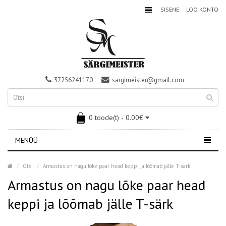
SISENE
LOO KONTO
37256241170
sargimeister@gmail.com
0 toode(t) - 0.00€
MENÜÜ
Otsi
Armastus on nagu lõke paar head keppi ja lõõmab jälle T-särk
Armastus on nagu lõke paar head
keppi ja lõõmab jälle T-särk