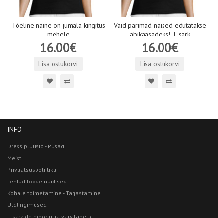
Tõeline naine on jumala kingitus
Vaid parimad naised edutatakse
mehele
abikaasadeks! T-särk
16.00€
16.00€
Lisa ostukorvi
Lisa ostukorvi
INFO
Dressipluusid - Pusad
Meist
Privaatsuspoliitika
Tehtud tööde näidised
Kohale toimetamine - Tagastamine
Üldtingimused
T-särkide mõõdu- ja värvitabelid