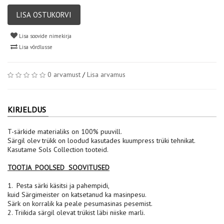
LISA OSTUKORVI
Lisa soovide nimekirja
Lisa võrdlusse
0 arvamust
/
Lisa arvamus
KIRJELDUS
T-särkide materialiks on 100% puuvill.
Särgil olev trükk on loodud kasutades kuumpress trüki tehnikat.
Kasutame Sols Collection tooteid.
TOOTJA POOLSED SOOVITUSED
1. Pesta särki käsitsi ja pahempidi,
kuid Särgimeister on katsetanud ka masinpesu.
Särk on korralik ka peale pesumasinas pesemist.
2. Triikida särgil olevat trükist läbi niiske marli.