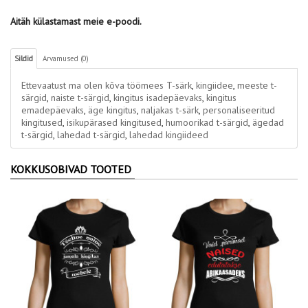
Aitäh külastamast meie e-poodi.
Sildid
Arvamused (0)
Ettevaatust ma olen kõva töömees T-särk
,
kingiidee
,
meeste t-
särgid
,
naiste t-särgid
,
kingitus isadepäevaks
,
kingitus
emadepäevaks
,
äge kingitus
,
naljakas t-särk
,
personaliseeritud
kingitused
,
isikupärased kingitused
,
humoorikad t-särgid
,
ägedad
t-särgid
,
lahedad t-särgid
,
lahedad kingiideed
KOKKUSOBIVAD TOOTED