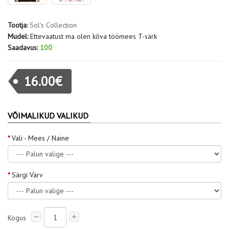
Tootja:
Sol's Collection
Mudel:
Ettevaatust ma olen kõva töömees T-särk
Saadavus:
100
16.00€
VÕIMALIKUD VALIKUD
Vali - Mees / Naine
Särgi Värv
Kogus