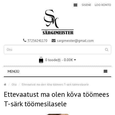
SISENE
LOO KONTO
37256241170
sargimeister@gmail.com
0 toode(t) - 0.00€
MENÜÜ
Otsi
Ettevaatust ma olen kõva töömees T-särk töömesilasele
Ettevaatust ma olen kõva töömees
T-särk töömesilasele