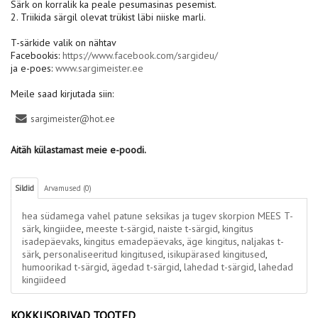
Särk on korralik ka peale pesumasinas pesemist.
2. Triikida särgil olevat trükist läbi niiske marli.
T-särkide valik on nähtav
Facebookis:
https://www.facebook.com/sargideu/
ja e-poes:
www.sargimeister.ee
Meile saad kirjutada siin:
sargimeister@hot.ee
Aitäh külastamast meie e-poodi.
Sildid
Arvamused (0)
hea südamega vahel patune seksikas ja tugev skorpion MEES T-
särk
,
kingiidee
,
meeste t-särgid
,
naiste t-särgid
,
kingitus
isadepäevaks
,
kingitus emadepäevaks
,
äge kingitus
,
naljakas t-
särk
,
personaliseeritud kingitused
,
isikupärased kingitused
,
humoorikad t-särgid
,
ägedad t-särgid
,
lahedad t-särgid
,
lahedad
kingiideed
KOKKUSOBIVAD TOOTED