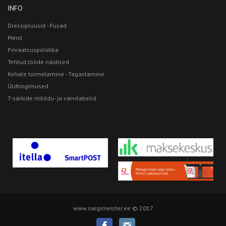
INFO
Dressipluusid - Pusad
Meist
Privaatsuspoliitika
Tehtud tööde näidised
Kohale toimetamine - Tagastamine
Üldtingimused
T-särkide mõõdu- ja värvitabelid
www.sargimeister.ee © 2017