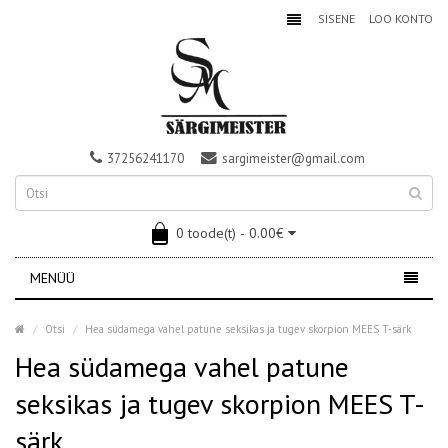
SISENE
LOO KONTO
37256241170
sargimeister@gmail.com
0 toode(t) - 0.00€
MENÜÜ
Otsi
Hea südamega vahel patune seksikas ja tugev skorpion MEES T-särk
Hea südamega vahel patune
seksikas ja tugev skorpion MEES T-
särk