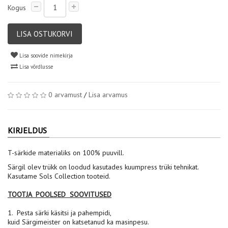
Kogus
LISA OSTUKORVI
Lisa soovide nimekirja
Lisa võrdlusse
0 arvamust
/
Lisa arvamus
KIRJELDUS
T-särkide materialiks on 100% puuvill.
Särgil olev trükk on loodud kasutades kuumpress trüki tehnikat.
Kasutame Sols Collection tooteid.
TOOTJA POOLSED SOOVITUSED
1. Pesta särki käsitsi ja pahempidi,
kuid Särgimeister on katsetanud ka masinpesu.