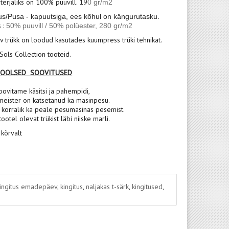
terjaliks on 100% puuvill. 19
0 gr/m2
us/Pusa -
kapuutsiga,
ees kõhul on kängurutasku.
s :
50% puuvill / 50% polüester,
280 gr/m2
v trükk on loodud kasutades kuumpress trüki tehnikat.
ols Collection tooteid.
POOLSED SOOVITUSED
oovitame käsitsi ja pahempidi,
meister on katsetanud ka masinpesu.
korralik ka peale pesumasinas pesemist.
 tootel olevat trükist läbi niiske marli.
 kõrvalt
ingitus emadepäev
,
kingitus
,
naljakas t-särk
,
kingitused
,