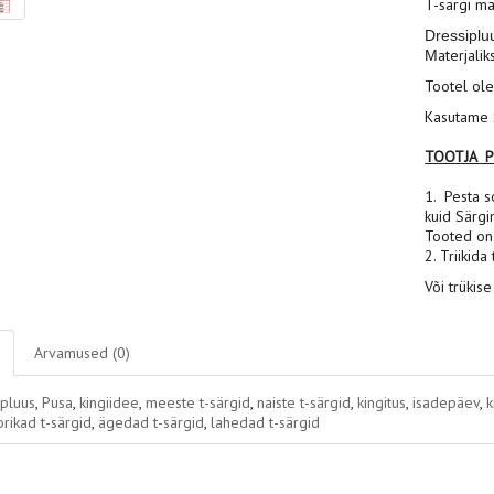
T-särgi ma
Dressiplu
aterjalik
M
Tootel ole
Kasutame S
TOOTJA 
1. Pesta s
kuid Särgi
Tooted on 
2. Triikida
Või trükise
Arvamused (0)
ipluus
,
Pusa
,
kingiidee
,
meeste t-särgid
,
naiste t-särgid
,
kingitus
,
isadepäev
,
k
rikad t-särgid
,
ägedad t-särgid
,
lahedad t-särgid