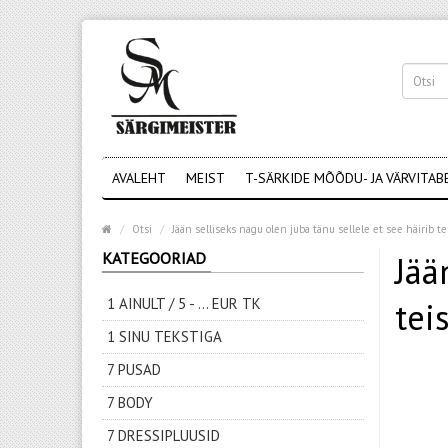
AVALEHT
MEIST
T-SÄRKIDE MÕÕDU- JA VÄRVITAB
Otsi
Jään selliseks nagu olen juba tänu sellele et see häirib te
KATEGOORIAD
Jää
1 AINULT / 5 - ... EUR TK
teis
1 SINU TEKSTIGA
7 PUSAD
7 BODY
7 DRESSIPLUUSID