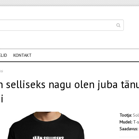
ELID
KONTAKT
isi
n selliseks nagu olen juba tänu
i
Tootja:
Sol
Mudel:
T-s
Saadavus: