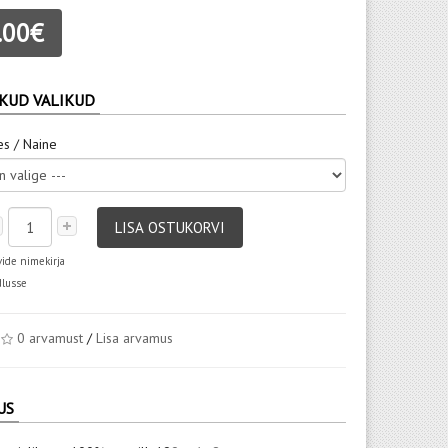
.00€
KUD VALIKUD
es / Naine
LISA OSTUKORVI
vide nimekirja
dlusse
0 arvamust
/
Lisa arvamus
US