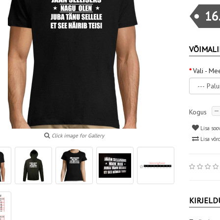
16
VÕIMALI
Vali - Me
Kogus
Lisa soo
Click image for Gallery
Lisa võr
KIRJELD