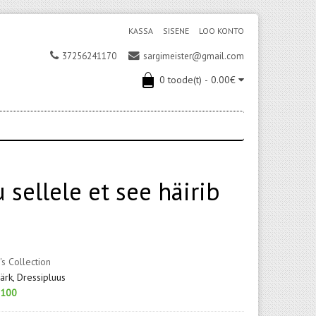
KASSA
SISENE
LOO KONTO
37256241170
sargimeister@gmail.com
0 toode(t) - 0.00€
 sellele et see häirib
's Collection
ärk, Dressipluus
100