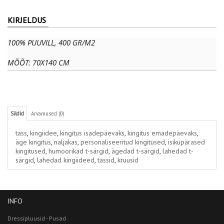
KIRJELDUS
100% PUUVILL, 400 GR/M2
MÕÕT: 70X140 CM
Sildid
Arvamused (0)
tass
,
kingiidee
,
kingitus isadepäevaks
,
kingitus emadepäevaks
,
äge kingitus
,
naljakas
,
personaliseeritud kingitused
,
isikupärased
kingitused
,
humoorikad t-särgid
,
ägedad t-särgid
,
lahedad t-
särgid
,
lahedad kingiideed
,
tassid
,
kruusid
INFO
Dressipluusid - Pusad