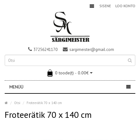
SISENE
LOO KONTO
37256241170
sargimeister@gmail.com
0 toode(t) - 0.00€
MENÜÜ
Otsi
Froteerätik 70 x 140 cm
Froteerätik 70 x 140 cm