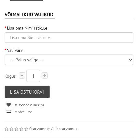
VÕIMALIKUD VALIKUD
Lisa oma Nimi rätikule
Vali värv
Kogus
LISA OSTUKORVI
Lisa soovide nimekirja
Lisa võrdlusse
0 arvamust
/
Lisa arvamus