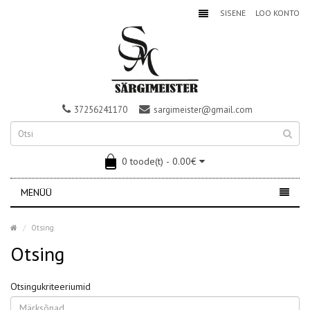
SISENE
LOO KONTO
37256241170
sargimeister@gmail.com
0 toode(t) - 0.00€
MENÜÜ
Otsing
Otsing
Otsingukriteeriumid