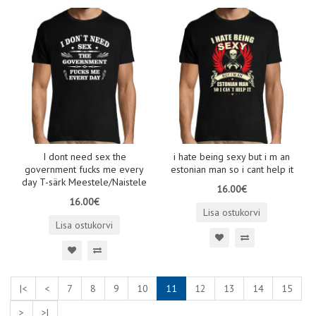
I dont need sex the
i hate being sexy but i m an
government fucks me every
estonian man so i cant help it
day T-särk Meestele/Naistele
16.00€
16.00€
Lisa ostukorvi
Lisa ostukorvi
|<
<
7
8
9
10
11
12
13
14
15
>
>|