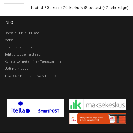
Tooted 201 kuni 220, kokku 838 tootest (42 lehekülge)
INFO
Dressipluusid - Pusad
Meist
Privaatsuspoliitika
Tehtud tööde näidised
Kohale toimetamine - Tagastamine
Üldtingimused
T-särkide mõõdu- ja värvitabelid