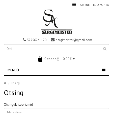
SISENE
LOO KONTO
37256241170
sargimeister@gmail.com
0 toode(t) - 0.00€
MENÜÜ
Otsing
Otsing
Otsingukriteeriumid