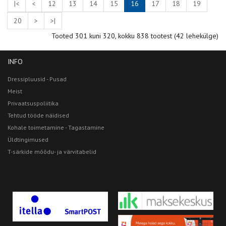
|<
<
12
13
14
15
16
17
18
19
20
>
>|
Tooted 301 kuni 320, kokku 838 tootest (42 lehekülge)
INFO
Dressipluusid - Pusad
Meist
Privaatsuspoliitika
Tehtud tööde näidised
Kohale toimetamine - Tagastamine
Üldtingimused
T-särkide mõõdu- ja värvitabelid