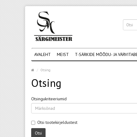
AVALEHT
MEIST
T-SÄRKIDE MÕÕDU- JA VÄRVITAB
Otsing
Otsing
Otsingukriteeriumid
Otsi tootekirjeldustest