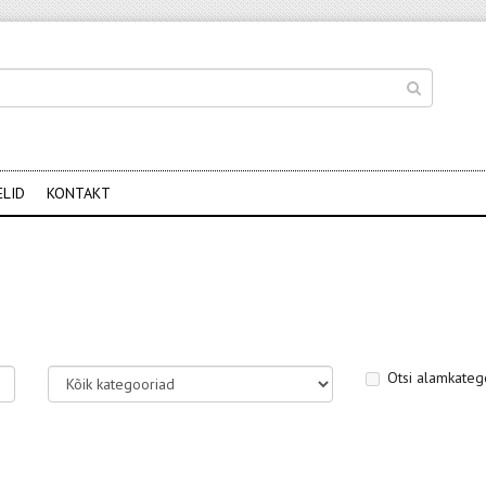
ELID
KONTAKT
Otsi alamkateg