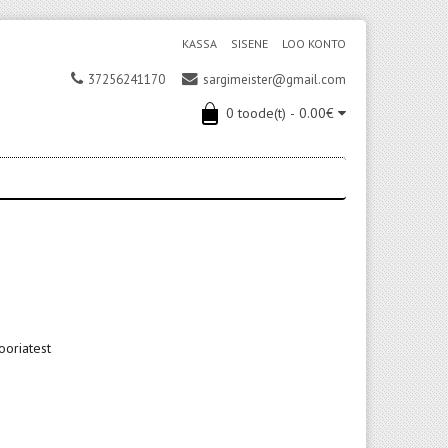
KASSA
SISENE
LOO KONTO
37256241170
sargimeister@gmail.com
0 toode(t) - 0.00€
ooriatest