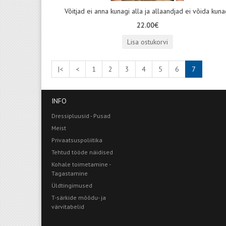
Võitjad ei anna kunagi alla ja allaandjad ei võida kuna
22.00€
Lisa ostukorvi
|<
<
1
2
3
4
5
6
7
INFO
Dressipluusid - Pusad
Meist
Privaatsuspoliitika
Tehtud tööde näidised
Kohale toimetamine -
Tagastamine
Üldtingimused
T-särkide mõõdu- ja
värvitabelid