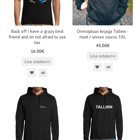
Back off i have a grazy best
Dressipluus kirjaga Tallinn -
friend and im not afraid to use
must / unisex suurus 3XL
her
45.00€
16.00€
Lisa ostukorvi
Lisa ostukorvi