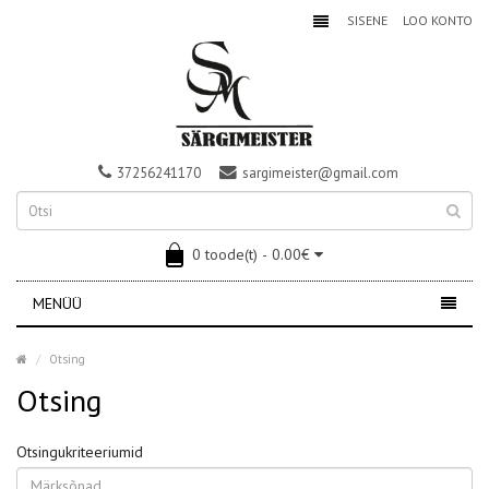
SISENE
LOO KONTO
37256241170
sargimeister@gmail.com
0 toode(t) - 0.00€
MENÜÜ
Otsing
Otsing
Otsingukriteeriumid