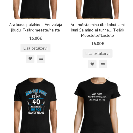
Ära kunagi alahinda Veevalaja
Ära mõista minu üle kohut seni
jõudu. T-särk meeste/naiste
kuni Sa mind ei tunne... T-särk
Meestele/Naistele
16.00€
16.00€
Lisa ostukorvi
Lisa ostukorvi