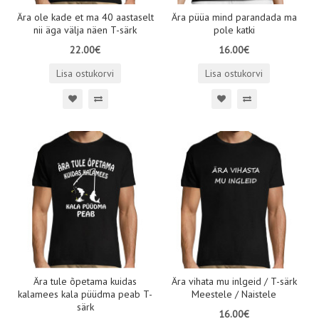
Ära ole kade et ma 40 aastaselt
Ära püüa mind parandada ma
nii äga välja näen T-särk
pole katki
22.00€
16.00€
Lisa ostukorvi
Lisa ostukorvi
Ära tule õpetama kuidas
Ära vihata mu inlgeid / T-särk
kalamees kala püüdma peab T-
Meestele / Naistele
särk
16.00€