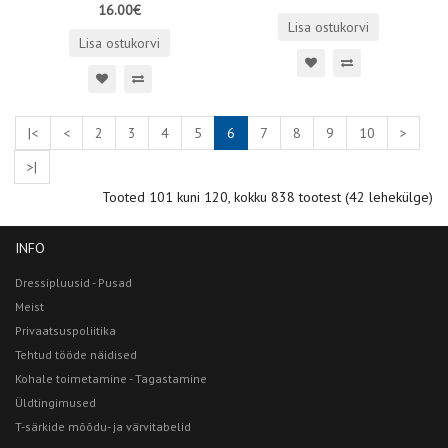
16.00€
Lisa ostukorvi
Lisa ostukorvi
|<
<
2
3
4
5
6
7
8
9
10
>
>|
Tooted 101 kuni 120, kokku 838 tootest (42 lehekülge)
INFO
Dressipluusid - Pusad
Meist
Privaatsuspoliitika
Tehtud tööde näidised
Kohale toimetamine - Tagastamine
Üldtingimused
T-särkide mõõdu- ja värvitabelid