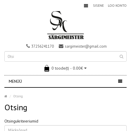
SISENE
LOO KONTO
37256241170
sargimeister@gmail.com
0 toode(t) - 0.00€
MENÜÜ
Otsing
Otsing
Otsingukriteeriumid