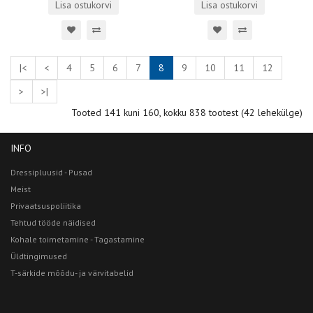
Lisa ostukorvi
Lisa ostukorvi
|<
<
4
5
6
7
8
9
10
11
12
>
>|
Tooted 141 kuni 160, kokku 838 tootest (42 lehekülge)
INFO
Dressipluusid - Pusad
Meist
Privaatsuspoliitika
Tehtud tööde näidised
Kohale toimetamine - Tagastamine
Üldtingimused
T-särkide mõõdu- ja värvitabelid