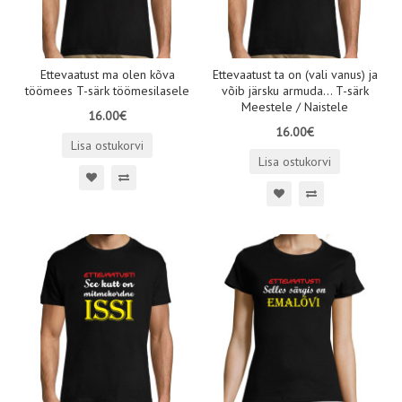
Ettevaatust ma olen kõva
Ettevaatust ta on (vali vanus) ja
töömees T-särk töömesilasele
võib järsku armuda... T-särk
Meestele / Naistele
16.00€
16.00€
Lisa ostukorvi
Lisa ostukorvi