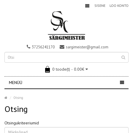
SISENE
LOO KONTO
37256241170
sargimeister@gmail.com
0 toode(t) - 0.00€
MENÜÜ
Otsing
Otsing
Otsingukriteeriumid