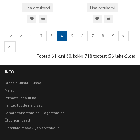
Lisa ostukorvi
Lisa ostukorvi
|<
<
1
2
3
4
5
6
7
8
9
>
>|
Tooted 61 kuni 80, kokku 718 tootest (36 lehekülge)
INFO
Dressipluusid - Pusad
Meist
Privaatsuspoliitika
Tehtud tööde näidised
Kohale toimetamine - Tagastamine
Üldtingimused
T-särkide mõõdu- ja värvitabelid