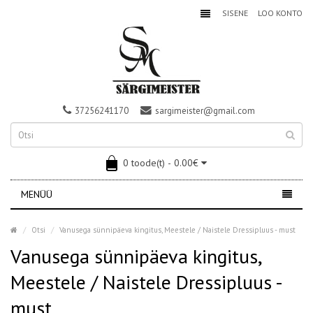
SISENE
LOO KONTO
37256241170
sargimeister@gmail.com
0 toode(t) - 0.00€
MENÜÜ
Otsi
Vanusega sünnipäeva kingitus, Meestele / Naistele Dressipluus - must
Vanusega sünnipäeva kingitus,
Meestele / Naistele Dressipluus -
must