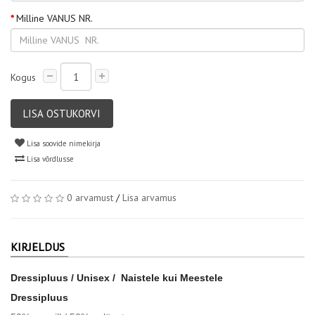
Milline VANUS NR.
Kogus
LISA OSTUKORVI
Lisa soovide nimekirja
Lisa võrdlusse
0 arvamust
/
Lisa arvamus
KIRJELDUS
Dressipluus / Unisex / Naistele kui Meestele
Dressipluus