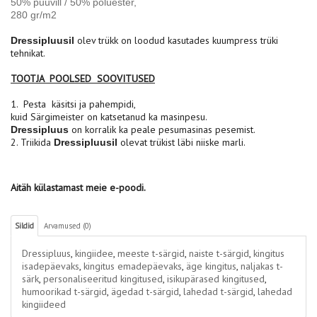
50% puuvill / 50% polüester,
280 gr/m2
olev trükk on loodud kasutades kuumpress trüki
Dressipluusil
tehnikat.
TOOTJA POOLSED SOOVITUSED
1. Pesta käsitsi ja pahempidi,
kuid Särgimeister on katsetanud ka masinpesu.
on korralik ka peale pesumasinas pesemist.
Dressipluus
2. Triikida
olevat trükist läbi niiske marli.
Dressipluusil
Aitäh külastamast meie e-poodi.
Sildid
Arvamused (0)
Dressipluus
,
kingiidee
,
meeste t-särgid
,
naiste t-särgid
,
kingitus
isadepäevaks
,
kingitus emadepäevaks
,
äge kingitus
,
naljakas t-
särk
,
personaliseeritud kingitused
,
isikupärased kingitused
,
humoorikad t-särgid
,
ägedad t-särgid
,
lahedad t-särgid
,
lahedad
kingiideed