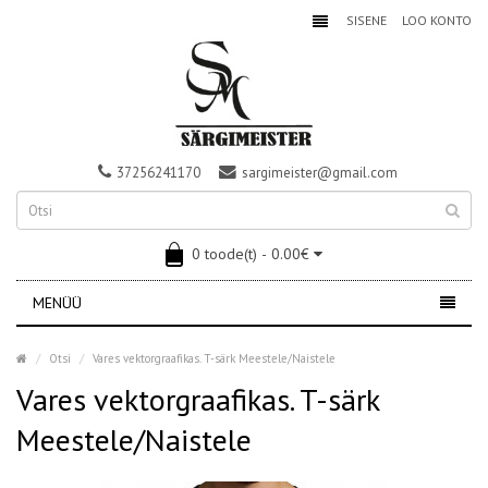
SISENE
LOO KONTO
37256241170
sargimeister@gmail.com
0 toode(t) - 0.00€
MENÜÜ
Otsi
Vares vektorgraafikas. T-särk Meestele/Naistele
Vares vektorgraafikas. T-särk
Meestele/Naistele