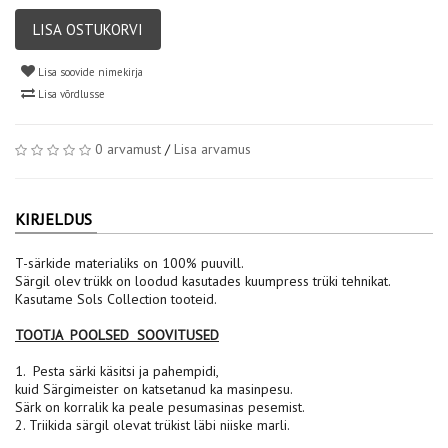
LISA OSTUKORVI
Lisa soovide nimekirja
Lisa võrdlusse
0 arvamust
/
Lisa arvamus
KIRJELDUS
T-särkide materialiks on 100% puuvill.
Särgil olev trükk on loodud kasutades kuumpress trüki tehnikat.
Kasutame Sols Collection tooteid.
TOOTJA POOLSED SOOVITUSED
1. Pesta särki käsitsi ja pahempidi,
kuid Särgimeister on katsetanud ka masinpesu.
Särk on korralik ka peale pesumasinas pesemist.
2. Triikida särgil olevat trükist läbi niiske marli.