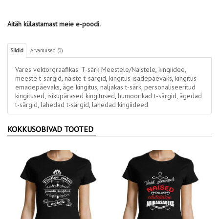
Aitäh külastamast meie e-poodi.
Sildid
Arvamused (0)
Vares vektorgraafikas. T-särk Meestele/Naistele
,
kingiidee
,
meeste t-särgid
,
naiste t-särgid
,
kingitus isadepäevaks
,
kingitus
emadepäevaks
,
äge kingitus
,
naljakas t-särk
,
personaliseeritud
kingitused
,
isikupärased kingitused
,
humoorikad t-särgid
,
ägedad
t-särgid
,
lahedad t-särgid
,
lahedad kingiideed
KOKKUSOBIVAD TOOTED