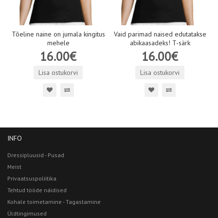
Tõeline naine on jumala kingitus
Vaid parimad naised edutatakse
mehele
abikaasadeks! T-särk
16.00€
16.00€
Lisa ostukorvi
Lisa ostukorvi
INFO
Dressipluusid - Pusad
Meist
Privaatsuspoliitika
Tehtud tööde näidised
Kohale toimetamine - Tagastamine
Üldtingimused