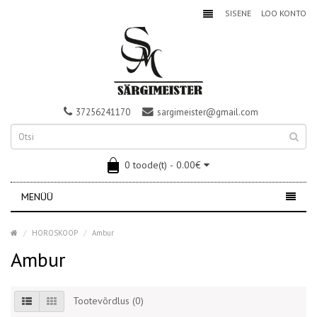
SISENE
LOO KONTO
37256241170
sargimeister@gmail.com
0 toode(t) - 0.00€
MENÜÜ
HOROSKOOP
Ambur
Ambur
Tootevõrdlus (0)