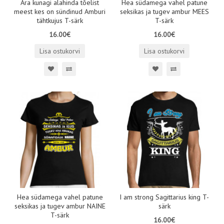
Ära kunagi alahinda tõelist
Hea südamega vahel patune
meest kes on sündinud Amburi
seksikas ja tugev ambur MEES
tähtkujus T-särk
T-särk
16.00€
16.00€
Lisa ostukorvi
Lisa ostukorvi
Hea südamega vahel patune
I am strong Sagittarius king T-
seksikas ja tugev ambur NAINE
särk
T-särk
16.00€