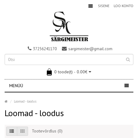
SISENE
LOO KONTO
37256241170
sargimeister@gmail.com
0 toode(t) - 0.00€
MENÜÜ
Loomad - loodus
Loomad - loodus
Tootevõrdlus (0)