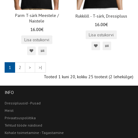
Parm T-särk Meestele /
Rukkilill - T-särk, Dressipluus
Naistele
16.00€
16.00€
Lisa ostukorvi
Lisa ostukorvi
1
2
>
>|
Tooted 1 kuni 20, kokku 25 tootest (2 lehekülge)
INFO
Dressipluusid - Pusad
Meist
Privaatsuspoliitika
Tehtud tööde näidised
Kohale toimetamine - Tagastamine