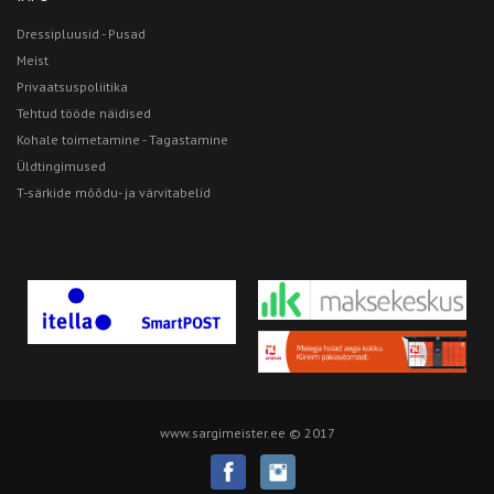
Dressipluusid - Pusad
Meist
Privaatsuspoliitika
Tehtud tööde näidised
Kohale toimetamine - Tagastamine
Üldtingimused
T-särkide mõõdu- ja värvitabelid
www.sargimeister.ee © 2017