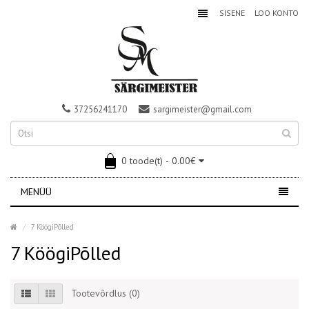
SISENE
LOO KONTO
37256241170
sargimeister@gmail.com
0 toode(t) - 0.00€
MENÜÜ
7 KöögiPõlled
7 KöögiPõlled
Tootevõrdlus (0)