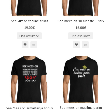
See kutt on tõeline ärikas
See mees on 40 Meeste T-särk
19.00€
16.00€
Lisa ostukorvi
Lisa ostukorvi
See mees on maailma parim
See Mees on armastav ja hooliv