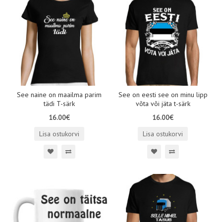
See naine on maailma parim
See on eesti see on minu lipp
tädi T-särk
võta või jäta t-särk
16.00€
16.00€
Lisa ostukorvi
Lisa ostukorvi