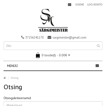
SISENE
LOO KONTO
37256241170
sargimeister@gmail.com
0 toode(t) - 0.00€
MENÜÜ
Otsing
Otsing
Otsingukriteeriumid