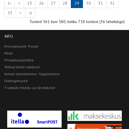
|<
<
25
26
27
28
29
30
31
32
33
>
>|
Tooted 561 kuni 580, kokku 718 tootest (36 lehekülge)
INFO
Dressipluusid - Pusad
Meist
Privaatsuspoliitika
Tehtud tööde näidised
Kohale toimetamine - Tagastamine
Üldtingimused
T-särkide mõõdu- ja värvitabelid